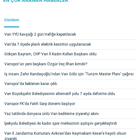
EN ÇOK ARANAN HABERLER
Gündem
Van YYÜ kavşağı 2 gün trafiğe kapatılacak
Van'da 7 ilçede planlı elektrik kesintisi uygulanacak
Gökçen Bayram, CHP Van İl Kadın Kolları Başkanı oldu
Vanspor'un yeni başkanı Özgür İreç İlhan kimdir?
İş insanı Zahir Kandaşoğlu'ndan Van Gölü için 'Turizm Master Planı' çağrısı
Vanspor'da beklenen karar çıktı
Van Büyükşehir Belediyesinin alternatif yolu 7 ayda deforme oldu
Vanspor FK'da Fatih Sarp dönemi başlıyor
Yaz tatilinde dünyaca ünlü Van kedilerine ziyaretçi akını
İpekyolu Belediyesi iki kadın spor merkezinin açılışını gerçekleştirdi
Van İl Jandarma Komutanı Avkıran’dan Kaymakam Keser’e hayırlı olsun
ziyareti