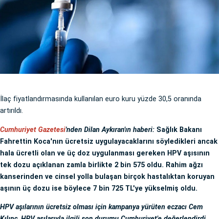
İlaç fiyatlandırmasında kullanılan euro kuru yüzde 30,5 oranında
artırıldı.
Cumhuriyet Gazetesi
'nden Dilan Aykıran'ın haberi:
Sağlık Bakanı
Fahrettin Koca'nın ücretsiz uygulayacaklarını söyledikleri ancak
hala ücretli olan ve üç doz uygulanması gereken HPV aşısının
tek dozu açıklanan zamla birlikte 2 bin 575 oldu. Rahim ağzı
kanserinden ve cinsel yolla bulaşan birçok hastalıktan koruyan
aşının üç dozu ise böylece 7 bin 725 TL'ye yükselmiş oldu.
HPV aşılarının ücretsiz olması için kampanya yürüten eczacı Cem
Kılınç, HPV aşılarıyla ilgili son durumu Cumhuriyet'e değerlendirdi.