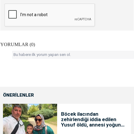
YORUMLAR (0)
Bu habere ilk yorum yapan sen ol.
ÖNERİLENLER
Böcek ilacından
zehirlendiği iddia edilen
Yusuf öldü, annesi yoğun
bakımda