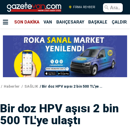
FİRMA REHBERİ
SON DAKİKA
VAN
BAHÇESARAY
BAŞKALE
ÇALDIRA
Haberler
SAĞLIK
Bir doz HPV aşısı 2 bin 500 TL'ye ulaştı
Bir doz HPV aşısı 2 bin
500 TL'ye ulaştı