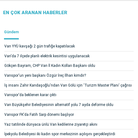
EN ÇOK ARANAN HABERLER
Gündem
Van YYÜ kavşağı 2 gün trafiğe kapatılacak
Van'da 7 ilçede planlı elektrik kesintisi uygulanacak
Gökçen Bayram, CHP Van İl Kadın Kolları Başkanı oldu
Vanspor'un yeni başkanı Özgür İreç İlhan kimdir?
İş insanı Zahir Kandaşoğlu'ndan Van Gölü için 'Turizm Master Planı' çağrısı
Vanspor'da beklenen karar çıktı
Van Büyükşehir Belediyesinin alternatif yolu 7 ayda deforme oldu
Vanspor FK'da Fatih Sarp dönemi başlıyor
Yaz tatilinde dünyaca ünlü Van kedilerine ziyaretçi akını
İpekyolu Belediyesi iki kadın spor merkezinin açılışını gerçekleştirdi