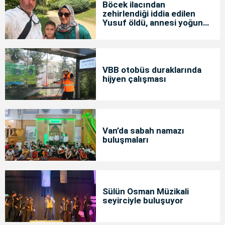
Böcek ilacından
zehirlendiği iddia edilen
Yusuf öldü, annesi yoğun
bakımda
VBB otobüs duraklarında
hijyen çalışması
Van’da sabah namazı
buluşmaları
Sülün Osman Müzikali
seyirciyle buluşuyor