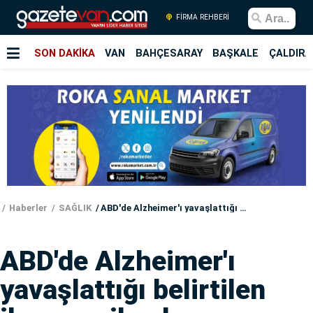
FİRMA REHBERİ
SON DAKİKA
VAN
BAHÇESARAY
BAŞKALE
ÇALDIRA
Haberler
SAĞLIK
ABD'de Alzheimer'ı yavaşlattığı belirtilen ilaca yeşil ışık
ABD'de Alzheimer'ı
yavaşlattığı belirtilen