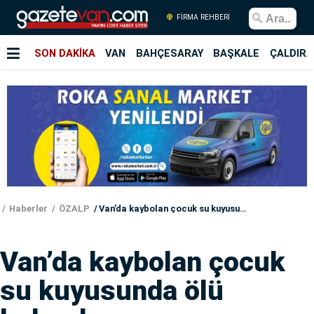
FİRMA REHBERİ
SON DAKİKA
VAN
BAHÇESARAY
BAŞKALE
ÇALDIRA
Haberler
ÖZALP
Van’da kaybolan çocuk su kuyusunda ölü bulundu
Van’da kaybolan çocuk
su kuyusunda ölü