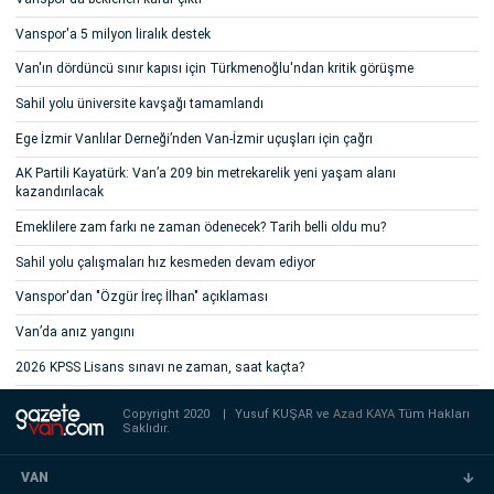
Vanspor'a 5 milyon liralık destek
Van'ın dördüncü sınır kapısı için Türkmenoğlu'ndan kritik görüşme
Sahil yolu üniversite kavşağı tamamlandı
Ege İzmir Vanlılar Derneği’nden Van-İzmir uçuşları için çağrı
AK Partili Kayatürk: Van’a 209 bin metrekarelik yeni yaşam alanı
kazandırılacak
Emeklilere zam farkı ne zaman ödenecek? Tarih belli oldu mu?
Sahil yolu çalışmaları hız kesmeden devam ediyor
Vanspor'dan "Özgür İreç İlhan" açıklaması
Van’da anız yangını
2026 KPSS Lisans sınavı ne zaman, saat kaçta?
Copyright 2020
|
Yusuf KUŞAR ve
Azad KAYA
Tüm Hakları
Saklıdır.
VAN