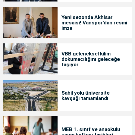
Yeni sezonda Akhisar
mesaisi! Vanspor'dan resmi
imza
VBB geleneksel kilim
dokumacılığını geleceğe
taşıyor
Sahil yolu üniversite
kavşağı tamamlandı
MEB 1. sınıf ve anaokulu
uyum haftası tarihleri