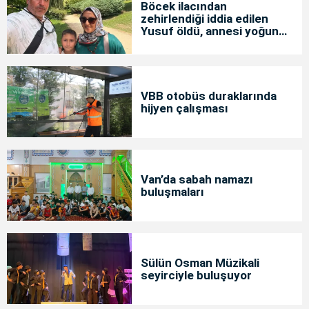
Böcek ilacından
zehirlendiği iddia edilen
Yusuf öldü, annesi yoğun
bakımda
VBB otobüs duraklarında
hijyen çalışması
Van’da sabah namazı
buluşmaları
Sülün Osman Müzikali
seyirciyle buluşuyor