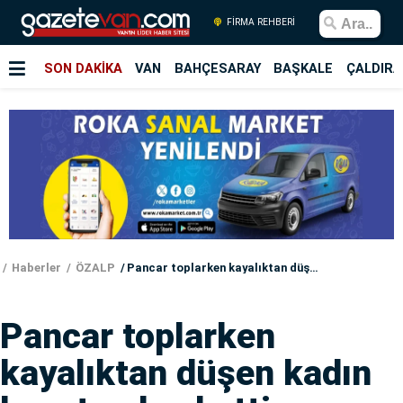
FİRMA REHBERİ
SON DAKİKA
VAN
BAHÇESARAY
BAŞKALE
ÇALDIRA
Haberler
ÖZALP
Pancar toplarken kayalıktan düşen kadın hayatını kaybetti
Pancar toplarken
kayalıktan düşen kadın