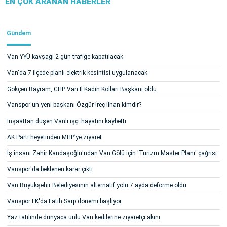
EN ÇOK ARANAN HABERLER
Gündem
Van YYÜ kavşağı 2 gün trafiğe kapatılacak
Van'da 7 ilçede planlı elektrik kesintisi uygulanacak
Gökçen Bayram, CHP Van İl Kadın Kolları Başkanı oldu
Vanspor'un yeni başkanı Özgür İreç İlhan kimdir?
İnşaattan düşen Vanlı işçi hayatını kaybetti
AK Parti heyetinden MHP’ye ziyaret
İş insanı Zahir Kandaşoğlu'ndan Van Gölü için 'Turizm Master Planı' çağrısı
Vanspor'da beklenen karar çıktı
Van Büyükşehir Belediyesinin alternatif yolu 7 ayda deforme oldu
Vanspor FK'da Fatih Sarp dönemi başlıyor
Yaz tatilinde dünyaca ünlü Van kedilerine ziyaretçi akını