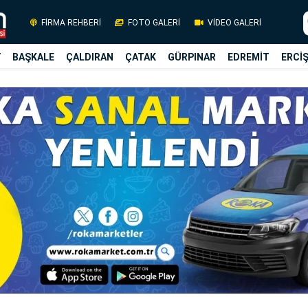
FİRMA REHBERİ
FOTO GALERİ
VİDEO GALERİ
Y
BAŞKALE
ÇALDIRAN
ÇATAK
GÜRPINAR
EDREMİT
ERCİ