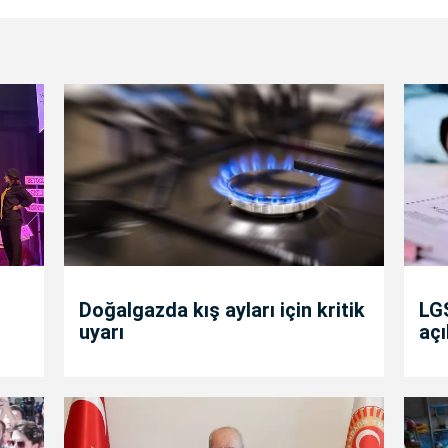
Doğalgazda kış ayları için kritik
LGS
uyarı
açı