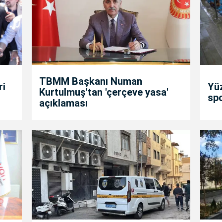
TBMM Başkanı Numan
ri
Yü
Kurtulmuş'tan 'çerçeve yasa'
spo
açıklaması