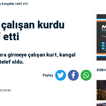
 kangallar telef etti
 çalışan kurdu
 etti
hıra girmeye çalışan kurt, kangal
elef oldu.
SON 
Paylaş
03:34:36