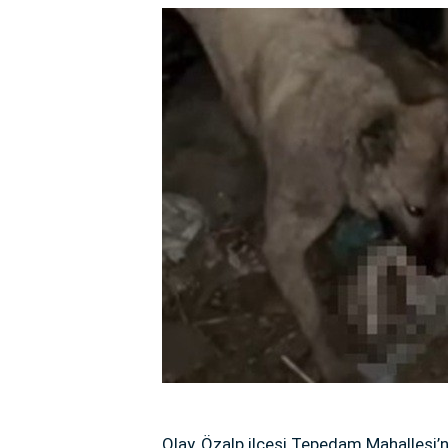
Olay, Özalp ilçesi Tepedam Mahallesi’