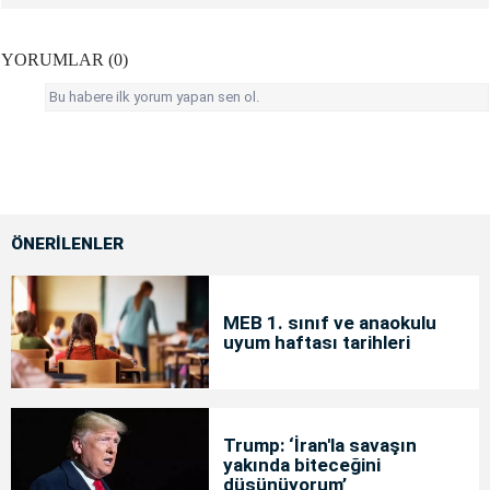
YORUMLAR (0)
Bu habere ilk yorum yapan sen ol.
ÖNERİLENLER
MEB 1. sınıf ve anaokulu
uyum haftası tarihleri
Trump: ‘İran'la savaşın
yakında biteceğini
düşünüyorum’