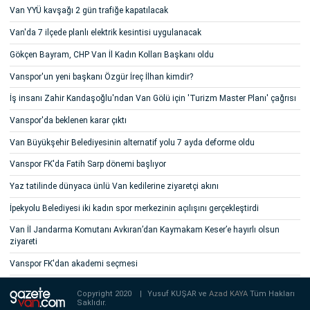
Van YYÜ kavşağı 2 gün trafiğe kapatılacak
Van'da 7 ilçede planlı elektrik kesintisi uygulanacak
Gökçen Bayram, CHP Van İl Kadın Kolları Başkanı oldu
Vanspor'un yeni başkanı Özgür İreç İlhan kimdir?
İş insanı Zahir Kandaşoğlu'ndan Van Gölü için 'Turizm Master Planı' çağrısı
Vanspor'da beklenen karar çıktı
Van Büyükşehir Belediyesinin alternatif yolu 7 ayda deforme oldu
Vanspor FK'da Fatih Sarp dönemi başlıyor
Yaz tatilinde dünyaca ünlü Van kedilerine ziyaretçi akını
İpekyolu Belediyesi iki kadın spor merkezinin açılışını gerçekleştirdi
Van İl Jandarma Komutanı Avkıran’dan Kaymakam Keser’e hayırlı olsun
ziyareti
Vanspor FK'dan akademi seçmesi
Copyright 2020
|
Yusuf KUŞAR ve
Azad KAYA
Tüm Hakları
Saklıdır.