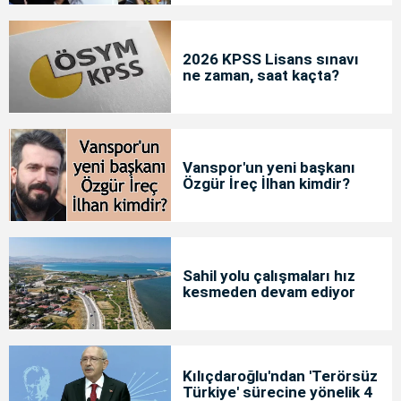
2026 KPSS Lisans sınavı
ne zaman, saat kaçta?
Vanspor'un yeni başkanı
Özgür İreç İlhan kimdir?
Sahil yolu çalışmaları hız
kesmeden devam ediyor
Kılıçdaroğlu'ndan 'Terörsüz
Türkiye' sürecine yönelik 4