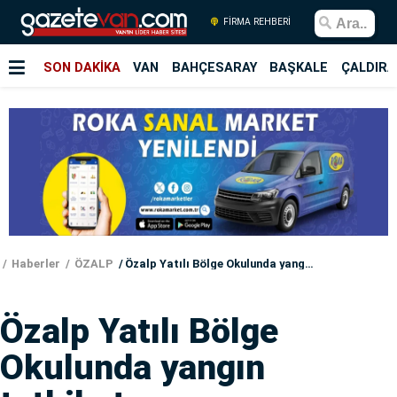
FİRMA REHBERİ
SON DAKİKA
VAN
BAHÇESARAY
BAŞKALE
ÇALDIRA
Haberler
ÖZALP
Özalp Yatılı Bölge Okulunda yangın tatbikatı
Özalp Yatılı Bölge
Okulunda yangın