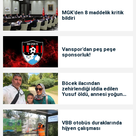
MGK'den 8 maddelik kritik
bildiri
Vanspor'dan peş peşe
sponsorluk!
Böcek ilacından
zehirlendiği iddia edilen
Yusuf öldü, annesi yoğun
bakımda
VBB otobüs duraklarında
hijyen çalışması