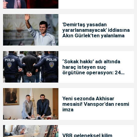
'Demirtaş yasadan
yararlanamayacak' iddiasına
Akın Gürlek'ten yalanlama
‘Sokak hakkı’ adı altında
haraç isteyen suç
örgütüne operasyon: 24
tutuklama
Yeni sezonda Akhisar
mesaisi! Vanspor'dan resmi
imza
VBB geleneksel kilim