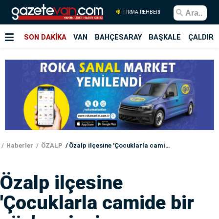
FİRMA REHBERİ
SON DAKİKA
VAN
BAHÇESARAY
BAŞKALE
ÇALDIRA
Haberler
ÖZALP
Özalp ilçesine 'Çocuklarla camide bir gün' projesi
Özalp ilçesine
'Çocuklarla camide bir