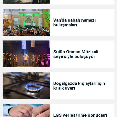
Van’da sabah namazı
buluşmaları
Sülün Osman Müzikali
seyirciyle buluşuyor
Doğalgazda kış ayları için
kritik uyarı
LGS yerleştirme sonuçları