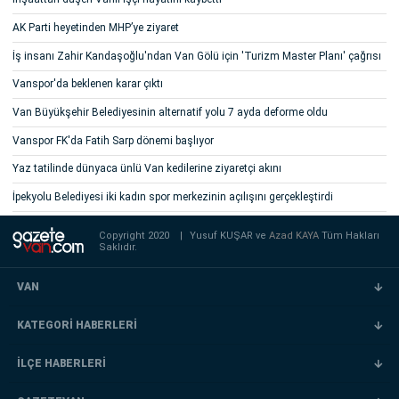
AK Parti heyetinden MHP’ye ziyaret
İş insanı Zahir Kandaşoğlu'ndan Van Gölü için 'Turizm Master Planı' çağrısı
Vanspor'da beklenen karar çıktı
Van Büyükşehir Belediyesinin alternatif yolu 7 ayda deforme oldu
Vanspor FK'da Fatih Sarp dönemi başlıyor
Yaz tatilinde dünyaca ünlü Van kedilerine ziyaretçi akını
İpekyolu Belediyesi iki kadın spor merkezinin açılışını gerçekleştirdi
Copyright 2020
|
Yusuf KUŞAR ve
Azad KAYA
Tüm Hakları
Saklıdır.
VAN
KATEGORİ HABERLERİ
İLÇE HABERLERİ