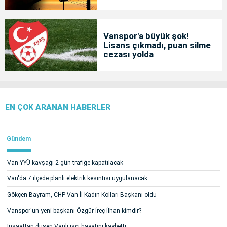
Vanspor'a büyük şok!
Lisans çıkmadı, puan silme
cezası yolda
EN ÇOK ARANAN HABERLER
Gündem
Van YYÜ kavşağı 2 gün trafiğe kapatılacak
Van'da 7 ilçede planlı elektrik kesintisi uygulanacak
Gökçen Bayram, CHP Van İl Kadın Kolları Başkanı oldu
Vanspor'un yeni başkanı Özgür İreç İlhan kimdir?
İnşaattan düşen Vanlı işçi hayatını kaybetti