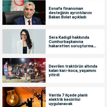
Esnafa finansman
desteğinin ayrıntılarını
Bakan Bolat açıkladı
Sera Kadıgil hakkında
Cumhurbaşkanına
hakaretten soruşturma
başlatıldı
Devrilen traktörün altında
kalan karı-koca, yaşamını
yitirdi
Van'da 7 ilçede planlı
elektrik kesintisi
uygulanacak