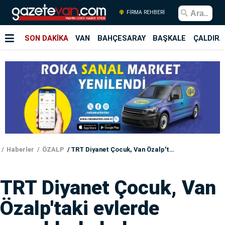
FİRMA REHBERİ
SON DAKİKA
VAN
BAHÇESARAY
BAŞKALE
ÇALDIRA
Haberler
ÖZALP
TRT Diyanet Çocuk, Van Özalp'taki evlerde çocuklarla buluşuyor
TRT Diyanet Çocuk, Van
Özalp'taki evlerde