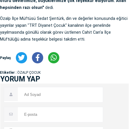
ötürü devletimize, büyüklerimize çok teşekkür ediyorum. Allah
hepsinden razı olsun"
dedi.
Özalp İlçe Müftüsü Sedat Şentürk, din ve değerler konusunda eğitici
yayınlar yapan "TRT Diyanet Çocuk" kanalının ilçe genelinde
yayılmasında gönüllü olarak görev üstlenen Cahit Can’a İlçe
Müftülüğü adına teşekkür belgesi takdim etti.
Paylaş
Etiketler :
ÖZALP ÇOCUK
YORUM YAP