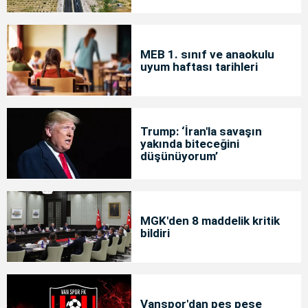
MEB 1. sınıf ve anaokulu
uyum haftası tarihleri
Trump: ‘İran'la savaşın
yakında biteceğini
düşünüyorum’
MGK'den 8 maddelik kritik
bildiri
Vanspor'dan peş peşe