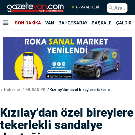
FİRMA REHBERİ
SON DAKİKA
VAN
BAHÇESARAY
BAŞKALE
ÇALDIRA
Haberler
MURADİYE
Kızılay’dan özel bireylere tekerlekli sandalye desteği
Kızılay’dan özel bireylere
tekerlekli sandalye