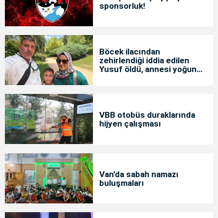
sponsorluk!
Böcek ilacından
zehirlendiği iddia edilen
Yusuf öldü, annesi yoğun
bakımda
VBB otobüs duraklarında
hijyen çalışması
Van’da sabah namazı
buluşmaları