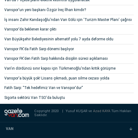
Van'da 7 ilçede planlı elektrik kesintisi uygulanacak
Vanspor'un yeni başkanı Özgür İreç İlhan kimdir?
İş insanı Zahir Kandaşoğlu'ndan Van Gölü için 'Turizm Master Planı' çağrısı
Vanspor'da beklenen karar çıktı
Van Büyükşehir Belediyesinin alternatif yolu 7 ayda deforme oldu
Vanspor FK'da Fatih Sarp dönemi başlıyor
Vanspor FK'den Fatih Sarp hakkında disiplin süreci açıklaması
Van'ın dördüncü sınır kapısı için Türkmenoğlu'ndan kritik görüşme
Vanspor'a büyük şok! Lisans çıkmadı, puan silme cezası yolda
Fatih Sarp: "Tek hedefimiz Van ve Vanspor'dur"
Sigorta sektörü Van TSO'da buluştu
Copyright 2020
|
Yusuf KUŞAR ve
Azad KAYA
Tüm Hakları
Saklıdır.
VAN