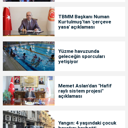
TBMM Başkanı Numan
Kurtulmuş'tan 'çerçeve
yasa' açıklaması
Yüzme havuzunda
geleceğin sporcuları
yetişiyor
Memet Aslan'dan "Hafif
raylı sistem projesi"
açıklaması
Yangın: 4 yaşındaki çocuk