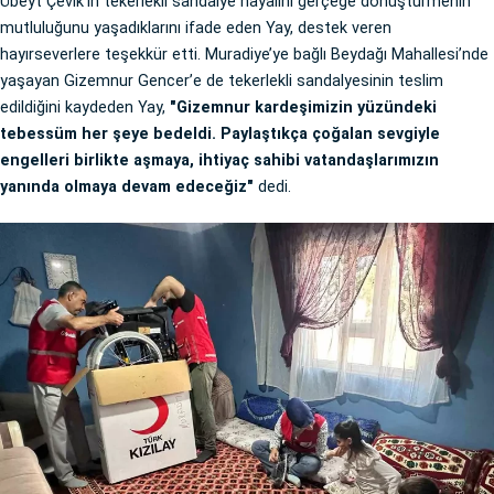
Übeyt Çevik’in tekerlekli sandalye hayalini gerçeğe dönüştürmenin
mutluluğunu yaşadıklarını ifade eden Yay, destek veren
hayırseverlere teşekkür etti. Muradiye’ye bağlı Beydağı Mahallesi’nde
yaşayan Gizemnur Gencer’e de tekerlekli sandalyesinin teslim
edildiğini kaydeden Yay,
"Gizemnur kardeşimizin yüzündeki
tebessüm her şeye bedeldi. Paylaştıkça çoğalan sevgiyle
engelleri birlikte aşmaya, ihtiyaç sahibi vatandaşlarımızın
yanında olmaya devam edeceğiz"
dedi.