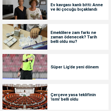
Ev kavgası kanlı bitti: Anne
ve iki çocuğu bıçaklandı
Emeklilere zam farkı ne
zaman ödenecek? Tarih
belli oldu mu?
Süper Lig'de yeni dönem
Çerçeve yasa teklifinin
'ismi' belli oldu