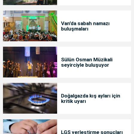
Van’da sabah namazı
buluşmaları
Sülün Osman Müzikali
seyirciyle buluşuyor
Doğalgazda kış ayları için
kritik uyarı
LGS yerleştirme sonuçları