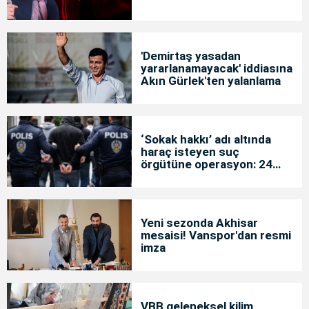
'Demirtaş yasadan
yararlanamayacak' iddiasına
Akın Gürlek'ten yalanlama
‘Sokak hakkı’ adı altında
haraç isteyen suç
örgütüne operasyon: 24
tutuklama
Yeni sezonda Akhisar
mesaisi! Vanspor'dan resmi
imza
VBB geleneksel kilim