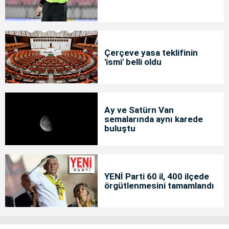
Çerçeve yasa teklifinin
'ismi' belli oldu
Ay ve Satürn Van
semalarında aynı karede
buluştu
YENİ Parti 60 il, 400 ilçede
örgütlenmesini tamamlandı