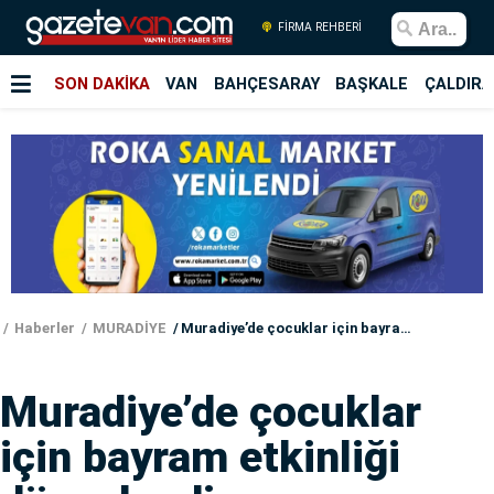
FİRMA REHBERİ
SON DAKİKA
VAN
BAHÇESARAY
BAŞKALE
ÇALDIRA
Haberler
MURADİYE
Muradiye’de çocuklar için bayram etkinliği düzenlendi
Muradiye’de çocuklar
için bayram etkinliği