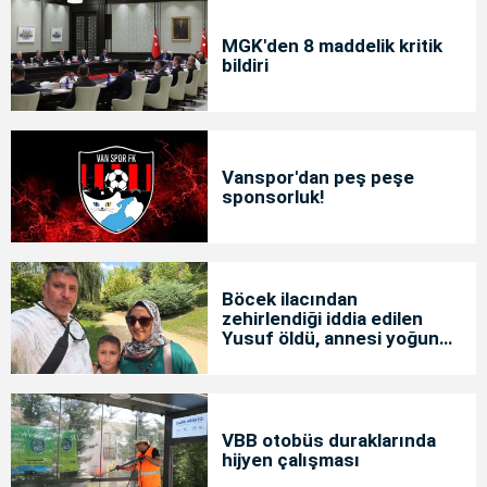
MGK'den 8 maddelik kritik
bildiri
Vanspor'dan peş peşe
sponsorluk!
Böcek ilacından
zehirlendiği iddia edilen
Yusuf öldü, annesi yoğun
bakımda
VBB otobüs duraklarında
hijyen çalışması