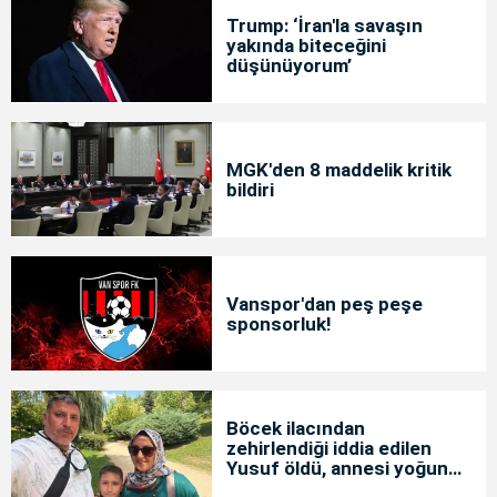
Trump: ‘İran'la savaşın
yakında biteceğini
düşünüyorum’
MGK'den 8 maddelik kritik
bildiri
Vanspor'dan peş peşe
sponsorluk!
Böcek ilacından
zehirlendiği iddia edilen
Yusuf öldü, annesi yoğun
bakımda