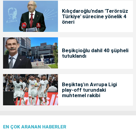
Kılıçdaroğlu'ndan 'Terörsüz
Türkiye' sürecine yönelik 4
öneri
Beşikçioğlu dahil 40 şüpheli
tutuklandı
Beşiktaş'ın Avrupa Ligi
play-off turundaki
muhtemel rakibi
EN ÇOK ARANAN HABERLER