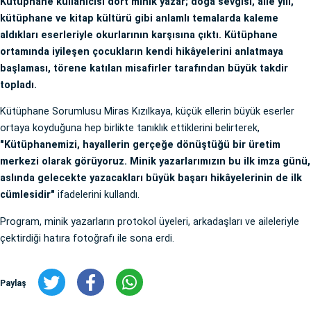
Kütüphane kullanıcısı dört minik yazar; doğa sevgisi, aile yılı,
kütüphane ve kitap kültürü gibi anlamlı temalarda kaleme
aldıkları eserleriyle okurlarının karşısına çıktı. Kütüphane
ortamında iyileşen çocukların kendi hikâyelerini anlatmaya
başlaması, törene katılan misafirler tarafından büyük takdir
topladı.
Kütüphane Sorumlusu Miras Kızılkaya, küçük ellerin büyük eserler
ortaya koyduğuna hep birlikte tanıklık ettiklerini belirterek,
"Kütüphanemizi, hayallerin gerçeğe dönüştüğü bir üretim
merkezi olarak görüyoruz. Minik yazarlarımızın bu ilk imza günü,
aslında gelecekte yazacakları büyük başarı hikâyelerinin de ilk
cümlesidir"
ifadelerini kullandı.
Program, minik yazarların protokol üyeleri, arkadaşları ve aileleriyle
çektirdiği hatıra fotoğrafı ile sona erdi.
Paylaş