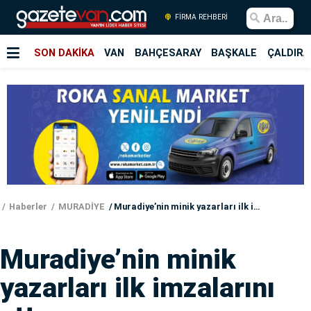
FİRMA REHBERİ
SON DAKİKA
VAN
BAHÇESARAY
BAŞKALE
ÇALDIRA
Haberler
MURADİYE
Muradiye’nin minik yazarları ilk imzalarını attı
Muradiye’nin minik
yazarları ilk imzalarını