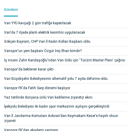
Gündem
Van YYÜ kavşağı 2 gün trafiğe kapatılacak
Van'da 7 ilçede planlı elektrik kesintisi uygulanacak
Gökçen Bayram, CHP Van İl Kadın Kolları Başkanı oldu
Vanspor'un yeni başkanı Özgür İreç İlhan kimdir?
İş insanı Zahir Kandaşoğlu'ndan Van Gölü için 'Turizm Master Planı' çağrısı
Vanspor'da beklenen karar çıktı
Van Büyükşehir Belediyesinin alternatif yolu 7 ayda deforme oldu
Vanspor FK'da Fatih Sarp dönemi başlıyor
Yaz tatilinde dünyaca ünlü Van kedilerine ziyaretçi akını
İpekyolu Belediyesi iki kadın spor merkezinin açılışını gerçekleştirdi
Van İl Jandarma Komutanı Avkıran’dan Kaymakam Keser’e hayırlı olsun
ziyareti
Vanspor FK'dan akademi seçmesi