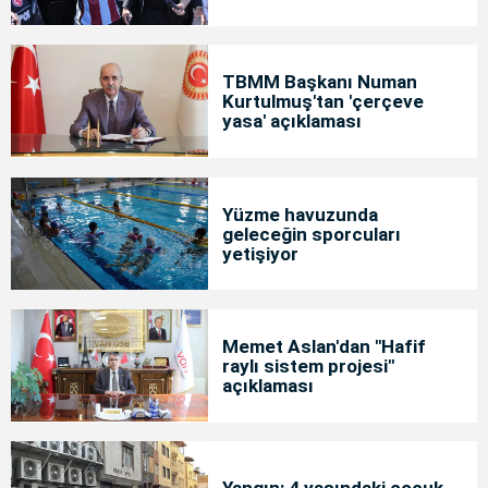
TBMM Başkanı Numan
Kurtulmuş'tan 'çerçeve
yasa' açıklaması
Yüzme havuzunda
geleceğin sporcuları
yetişiyor
Memet Aslan'dan "Hafif
raylı sistem projesi"
açıklaması
Yangın: 4 yaşındaki çocuk