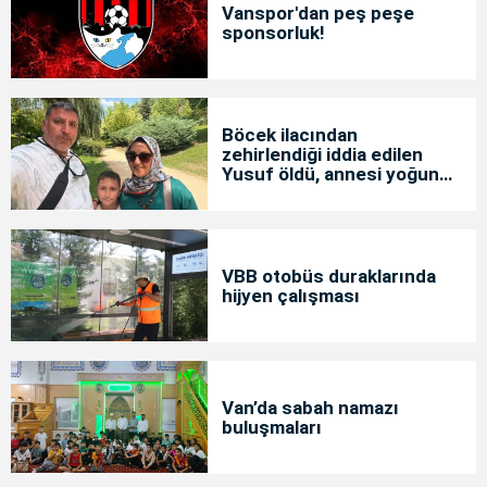
Vanspor'dan peş peşe
sponsorluk!
Böcek ilacından
zehirlendiği iddia edilen
Yusuf öldü, annesi yoğun
bakımda
VBB otobüs duraklarında
hijyen çalışması
Van’da sabah namazı
buluşmaları