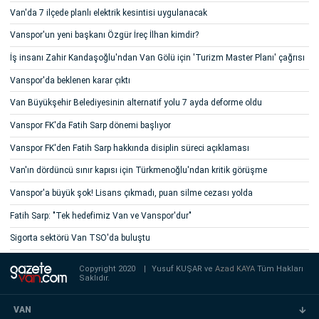
Van'da 7 ilçede planlı elektrik kesintisi uygulanacak
Vanspor'un yeni başkanı Özgür İreç İlhan kimdir?
İş insanı Zahir Kandaşoğlu'ndan Van Gölü için 'Turizm Master Planı' çağrısı
Vanspor'da beklenen karar çıktı
Van Büyükşehir Belediyesinin alternatif yolu 7 ayda deforme oldu
Vanspor FK'da Fatih Sarp dönemi başlıyor
Vanspor FK'den Fatih Sarp hakkında disiplin süreci açıklaması
Van'ın dördüncü sınır kapısı için Türkmenoğlu'ndan kritik görüşme
Vanspor'a büyük şok! Lisans çıkmadı, puan silme cezası yolda
Fatih Sarp: "Tek hedefimiz Van ve Vanspor'dur"
Sigorta sektörü Van TSO'da buluştu
Copyright 2020
|
Yusuf KUŞAR ve
Azad KAYA
Tüm Hakları
Saklıdır.
VAN