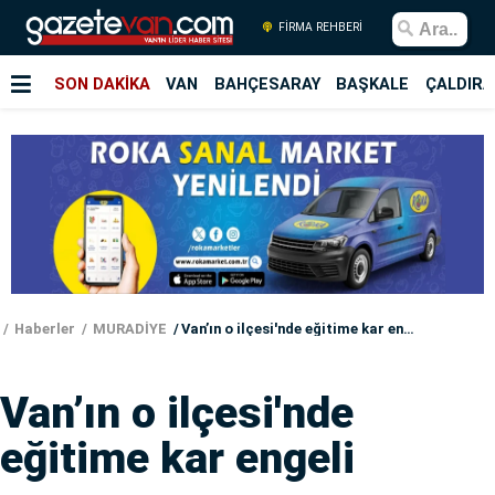
FİRMA REHBERİ
SON DAKİKA
VAN
BAHÇESARAY
BAŞKALE
ÇALDIRA
Haberler
MURADİYE
Van’ın o ilçesi'nde eğitime kar engeli
Van’ın o ilçesi'nde
eğitime kar engeli