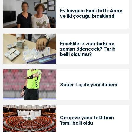
Ev kavgası kanlı bitti: Anne
ve iki çocuğu bıçaklandı
Emeklilere zam farkı ne
zaman ödenecek? Tarih
belli oldu mu?
Süper Lig'de yeni dönem
Çerçeve yasa teklifinin
'ismi' belli oldu