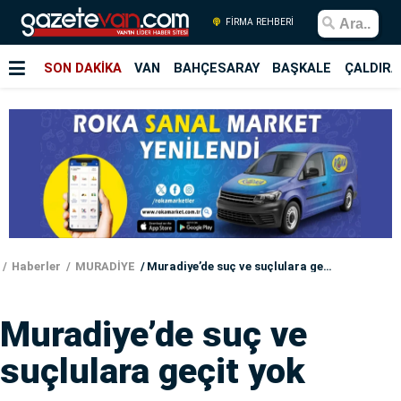
FİRMA REHBERİ
SON DAKİKA
VAN
BAHÇESARAY
BAŞKALE
ÇALDIRA
Haberler
MURADİYE
Muradiye’de suç ve suçlulara geçit yok
Muradiye’de suç ve
suçlulara geçit yok