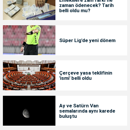
Emeklilere zam farkı ne
zaman ödenecek? Tarih
belli oldu mu?
Süper Lig'de yeni dönem
Çerçeve yasa teklifinin
'ismi' belli oldu
Ay ve Satürn Van
semalarında aynı karede
buluştu