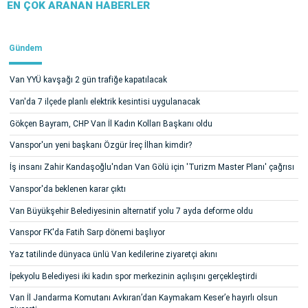
EN ÇOK ARANAN HABERLER
Gündem
Van YYÜ kavşağı 2 gün trafiğe kapatılacak
Van'da 7 ilçede planlı elektrik kesintisi uygulanacak
Gökçen Bayram, CHP Van İl Kadın Kolları Başkanı oldu
Vanspor'un yeni başkanı Özgür İreç İlhan kimdir?
İş insanı Zahir Kandaşoğlu'ndan Van Gölü için 'Turizm Master Planı' çağrısı
Vanspor'da beklenen karar çıktı
Van Büyükşehir Belediyesinin alternatif yolu 7 ayda deforme oldu
Vanspor FK'da Fatih Sarp dönemi başlıyor
Yaz tatilinde dünyaca ünlü Van kedilerine ziyaretçi akını
İpekyolu Belediyesi iki kadın spor merkezinin açılışını gerçekleştirdi
Van İl Jandarma Komutanı Avkıran’dan Kaymakam Keser’e hayırlı olsun