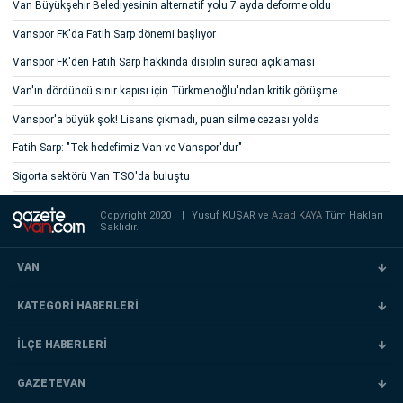
Van Büyükşehir Belediyesinin alternatif yolu 7 ayda deforme oldu
Vanspor FK'da Fatih Sarp dönemi başlıyor
Vanspor FK'den Fatih Sarp hakkında disiplin süreci açıklaması
Van'ın dördüncü sınır kapısı için Türkmenoğlu'ndan kritik görüşme
Vanspor'a büyük şok! Lisans çıkmadı, puan silme cezası yolda
Fatih Sarp: "Tek hedefimiz Van ve Vanspor'dur"
Sigorta sektörü Van TSO'da buluştu
Copyright 2020
|
Yusuf KUŞAR ve
Azad KAYA
Tüm Hakları
Saklıdır.
VAN
KATEGORİ HABERLERİ
İLÇE HABERLERİ
GAZETEVAN