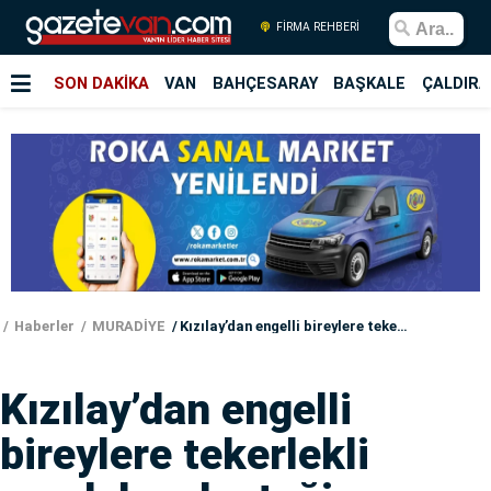
FİRMA REHBERİ
SON DAKİKA
VAN
BAHÇESARAY
BAŞKALE
ÇALDIRA
Haberler
MURADİYE
Kızılay’dan engelli bireylere tekerlekli sandalye desteği
Kızılay’dan engelli
bireylere tekerlekli