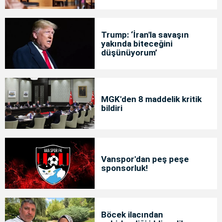
Trump: ‘İran'la savaşın
yakında biteceğini
düşünüyorum’
MGK'den 8 maddelik kritik
bildiri
Vanspor'dan peş peşe
sponsorluk!
Böcek ilacından