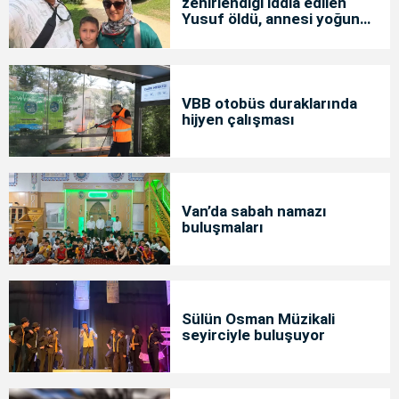
zehirlendiği iddia edilen
Yusuf öldü, annesi yoğun
bakımda
VBB otobüs duraklarında
hijyen çalışması
Van’da sabah namazı
buluşmaları
Sülün Osman Müzikali
seyirciyle buluşuyor