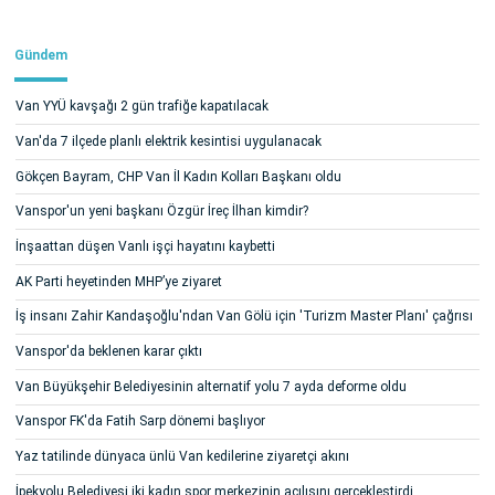
Gündem
Van YYÜ kavşağı 2 gün trafiğe kapatılacak
Van'da 7 ilçede planlı elektrik kesintisi uygulanacak
Gökçen Bayram, CHP Van İl Kadın Kolları Başkanı oldu
Vanspor'un yeni başkanı Özgür İreç İlhan kimdir?
İnşaattan düşen Vanlı işçi hayatını kaybetti
AK Parti heyetinden MHP’ye ziyaret
İş insanı Zahir Kandaşoğlu'ndan Van Gölü için 'Turizm Master Planı' çağrısı
Vanspor'da beklenen karar çıktı
Van Büyükşehir Belediyesinin alternatif yolu 7 ayda deforme oldu
Vanspor FK'da Fatih Sarp dönemi başlıyor
Yaz tatilinde dünyaca ünlü Van kedilerine ziyaretçi akını
İpekyolu Belediyesi iki kadın spor merkezinin açılışını gerçekleştirdi