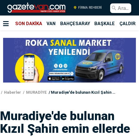
FİRMA REHBERİ
SON DAKİKA
VAN
BAHÇESARAY
BAŞKALE
ÇALDIRA
Haberler
MURADİYE
Muradiye'de bulunan Kızıl Şahin emin ellerde
Muradiye'de bulunan
Kızıl Şahin emin ellerde