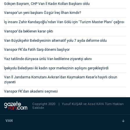
Gökçen Bayram, CHP Van İl Kadın Kolları Başkanı oldu
Vanspor'un yeni başkanı Özgür İreç İlhan kimdir?
İş insanı Zahir Kandaşoğlu'ndan Van Gölü için 'Turizm Master Planı' çağrısı
Vanspor'da beklenen karar çıktı
Van Büyükşehir Belediyesinin alternatif yolu 7 ayda deforme oldu
Vanspor FK'da Fatih Sarp dönemi başlıyor
Yaz tatilinde dünyaca ünlü Van kedilerine ziyaretçi akını
İpekyolu Belediyesi iki kadın spor merkezinin açılışını gerçekleştirdi
Van İl Jandarma Komutanı Avkıran’dan Kaymakam Keser’e hayırlı olsun
ziyareti
Vanspor FK'dan akademi seçmesi
Copyright 2020
|
Yusuf KUŞAR ve
Azad KAYA
Tüm Hakları
Saklıdır.
VAN