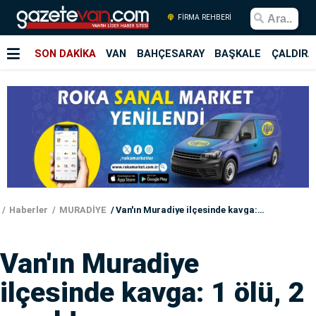
FİRMA REHBERİ
SON DAKİKA
VAN
BAHÇESARAY
BAŞKALE
ÇALDIRA
Haberler
MURADİYE
Van'ın Muradiye ilçesinde kavga: 1 ölü, 2 yaralı!
Van'ın Muradiye
ilçesinde kavga: 1 ölü, 2