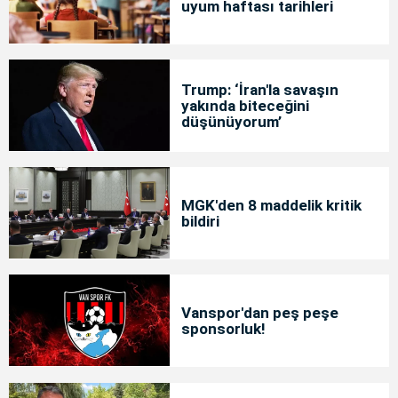
uyum haftası tarihleri
Trump: ‘İran'la savaşın
yakında biteceğini
düşünüyorum’
MGK'den 8 maddelik kritik
bildiri
Vanspor'dan peş peşe
sponsorluk!