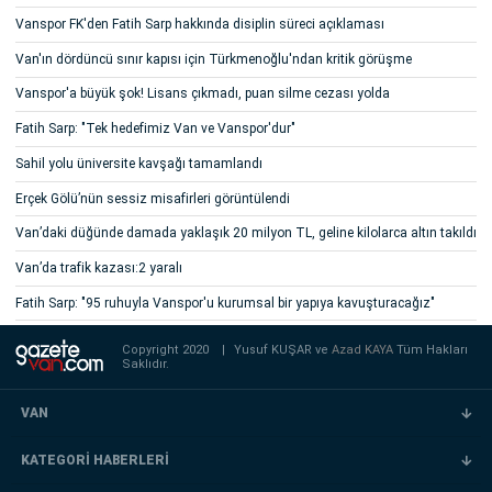
Vanspor FK'den Fatih Sarp hakkında disiplin süreci açıklaması
Van'ın dördüncü sınır kapısı için Türkmenoğlu'ndan kritik görüşme
Vanspor'a büyük şok! Lisans çıkmadı, puan silme cezası yolda
Fatih Sarp: "Tek hedefimiz Van ve Vanspor'dur"
Sahil yolu üniversite kavşağı tamamlandı
Erçek Gölü’nün sessiz misafirleri görüntülendi
Van’daki düğünde damada yaklaşık 20 milyon TL, geline kilolarca altın takıldı
Van’da trafik kazası:2 yaralı
Fatih Sarp: "95 ruhuyla Vanspor'u kurumsal bir yapıya kavuşturacağız"
Copyright 2020
|
Yusuf KUŞAR ve
Azad KAYA
Tüm Hakları
Saklıdır.
VAN
KATEGORİ HABERLERİ