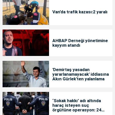
Van’da trafik kazası:2 yaralı
AHBAP Derneği yönetimine
kayyım atandı
'Demirtaş yasadan
yararlanamayacak' iddiasına
Akın Gürlek'ten yalanlama
‘Sokak hakkı’ adı altında
haraç isteyen suç
örgütüne operasyon: 24
tutuklama