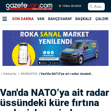
FİRMA REHBERİ
SON DAKİKA
VAN
BAHÇESARAY
BAŞKALE
ÇALDIRA
Haberler
MURADİYE
Van'da NATO’ya ait radar üssündeki küre fırtına nedeniyle yerinden söküldü
Van'da NATO’ya ait radar
üssündeki küre fırtına