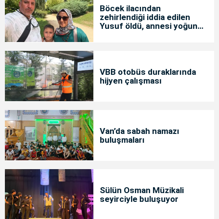
Böcek ilacından
zehirlendiği iddia edilen
Yusuf öldü, annesi yoğun
bakımda
VBB otobüs duraklarında
hijyen çalışması
Van’da sabah namazı
buluşmaları
Sülün Osman Müzikali
seyirciyle buluşuyor