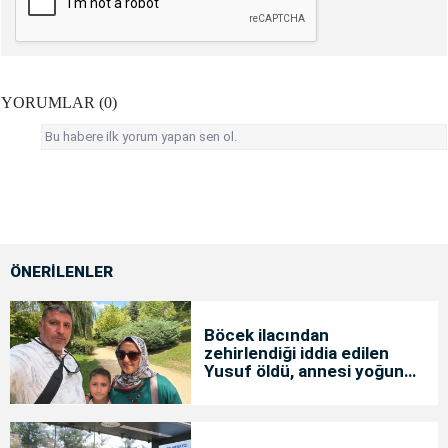
YORUMLAR (0)
Bu habere ilk yorum yapan sen ol.
ÖNERİLENLER
Böcek ilacından
zehirlendiği iddia edilen
Yusuf öldü, annesi yoğun
bakımda