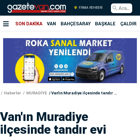
FİRMA REHBERİ
SON DAKİKA
VAN
BAHÇESARAY
BAŞKALE
ÇALDIRA
Haberler
MURADİYE
Van'ın Muradiye ilçesinde tandır evi yangını
Van'ın Muradiye
ilçesinde tandır evi