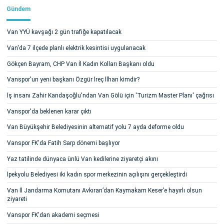
Gündem
Van YYÜ kavşağı 2 gün trafiğe kapatılacak
Van'da 7 ilçede planlı elektrik kesintisi uygulanacak
Gökçen Bayram, CHP Van İl Kadın Kolları Başkanı oldu
Vanspor'un yeni başkanı Özgür İreç İlhan kimdir?
İş insanı Zahir Kandaşoğlu'ndan Van Gölü için 'Turizm Master Planı' çağrısı
Vanspor'da beklenen karar çıktı
Van Büyükşehir Belediyesinin alternatif yolu 7 ayda deforme oldu
Vanspor FK'da Fatih Sarp dönemi başlıyor
Yaz tatilinde dünyaca ünlü Van kedilerine ziyaretçi akını
İpekyolu Belediyesi iki kadın spor merkezinin açılışını gerçekleştirdi
Van İl Jandarma Komutanı Avkıran’dan Kaymakam Keser’e hayırlı olsun
ziyareti
Vanspor FK'dan akademi seçmesi