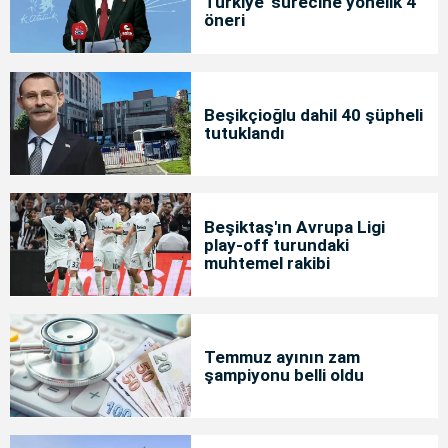
Türkiye' sürecine yönelik 4
öneri
Beşikçioğlu dahil 40 şüpheli
tutuklandı
Beşiktaş'ın Avrupa Ligi
play-off turundaki
muhtemel rakibi
Temmuz ayının zam
şampiyonu belli oldu