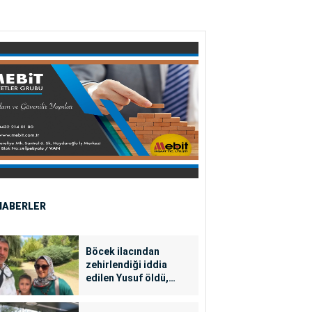
HABERLER
Böcek ilacından
zehirlendiği iddia
edilen Yusuf öldü,
annesi yoğun bakımda