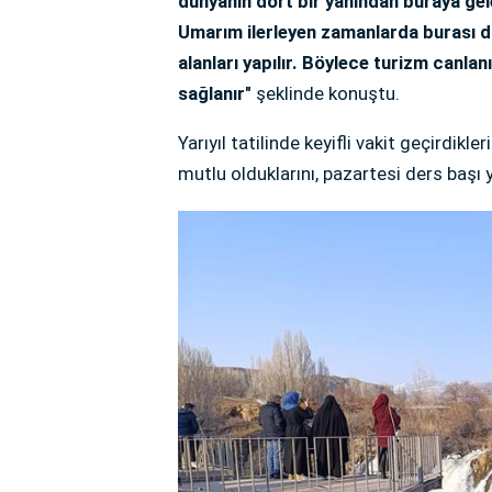
dünyanın dört bir yanından buraya gel
Umarım ilerleyen zamanlarda burası da
alanları yapılır. Böylece turizm canl
sağlanır"
şeklinde konuştu.
Yarıyıl tatilinde keyifli vakit geçirdikle
mutlu olduklarını, pazartesi ders başı 