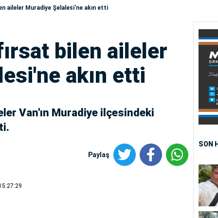
ilen aileler Muradiye Şelalesi'ne akın etti
 fırsat bilen aileler
esi'ne akın etti
aileler Van'ın Muradiye ilçesindeki
i.
SON 
Paylaş
15:27:29