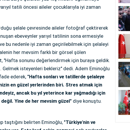
ıyıl tatili öncesi aileler çocuklarıyla iyi zaman
rduğu şelale çevresinde aileler fotoğraf çektirerek
nuşan ebeveynler yarıyıl tatilinin sona ermesiyle
e bu nedenle iyi zaman geçirilebilmek için şelaleyi
lalenin her mevsim farklı bir görsel şölen
, "Hafta sonunu değerlendirmek için buraya geldik.
l. Gelmek isteyenleri bekleriz" dedi. Adem Eminoğlu
ifade ederek,
"Hafta sonları ve tatillerde şelaleye
izin en güzel yerlerinden biri. Stres atmak için
ndeyiz, ancak bu yıl yeterince kar yağmadığı için
 değil. Yine de her mevsim güzel"
diye konuştu.
p taştığını belirten Eminoğlu,
"Türkiye'nin ve