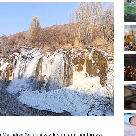
 Muradiye Şelalesi yaz-kış misafir ağırlamaya