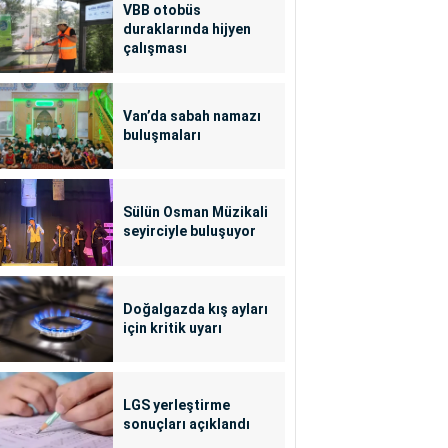
VBB otobüs
duraklarında hijyen
çalışması
Van’da sabah namazı
buluşmaları
Sülün Osman Müzikali
seyirciyle buluşuyor
Doğalgazda kış ayları
için kritik uyarı
LGS yerleştirme
sonuçları açıklandı