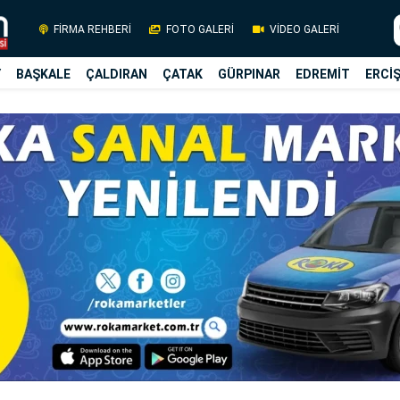
FİRMA REHBERİ
FOTO GALERİ
VİDEO GALERİ
Y
BAŞKALE
ÇALDIRAN
ÇATAK
GÜRPINAR
EDREMİT
ERCİ