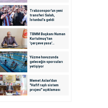
Trabzonspor'un yeni
transferi Salah,
İstanbul'a geldi
TBMM Başkanı Numan
Kurtulmuş'tan
'çerçeve yasa'
açıklaması
Yüzme havuzunda
geleceğin sporcuları
yetişiyor
Memet Aslan'dan
"Hafif raylı sistem
projesi" açıklaması