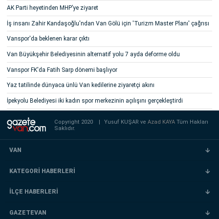
AK Parti heyetinden MHP’ye ziyaret
İş insanı Zahir Kandaşoğlu'ndan Van Gölü için 'Turizm Master Planı' çağrısı
Vanspor'da beklenen karar çıktı
Van Büyükşehir Belediyesinin alternatif yolu 7 ayda deforme oldu
Vanspor FK'da Fatih Sarp dönemi başlıyor
Yaz tatilinde dünyaca ünlü Van kedilerine ziyaretçi akını
İpekyolu Belediyesi iki kadın spor merkezinin açılışını gerçekleştirdi
Copyright 2020
|
Yusuf KUŞAR ve
Azad KAYA
Tüm Hakları
Saklıdır.
VAN
KATEGORİ HABERLERİ
İLÇE HABERLERİ
GAZETEVAN