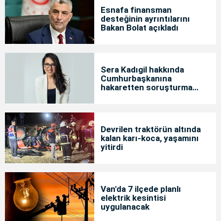
Esnafa finansman
desteğinin ayrıntılarını
Bakan Bolat açıkladı
Sera Kadıgil hakkında
Cumhurbaşkanına
hakaretten soruşturma
başlatıldı
Devrilen traktörün altında
kalan karı-koca, yaşamını
yitirdi
Van'da 7 ilçede planlı
elektrik kesintisi
uygulanacak