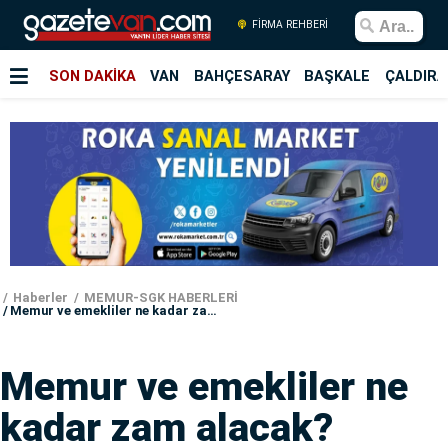
FİRMA REHBERİ
SON DAKİKA
VAN
BAHÇESARAY
BAŞKALE
ÇALDIRA
Haberler
MEMUR-SGK HABERLERİ
Memur ve emekliler ne kadar zam alacak?
Memur ve emekliler ne
kadar zam alacak?