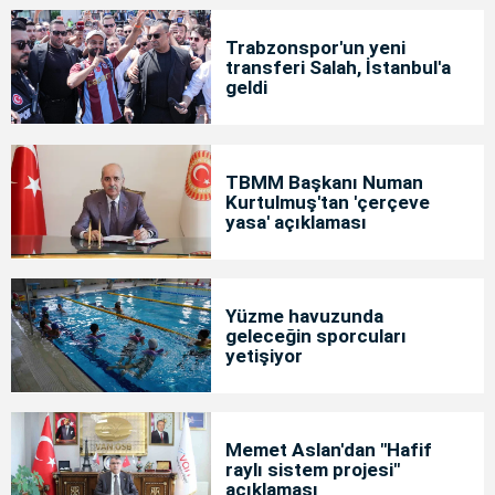
Trabzonspor'un yeni
transferi Salah, İstanbul'a
geldi
TBMM Başkanı Numan
Kurtulmuş'tan 'çerçeve
yasa' açıklaması
Yüzme havuzunda
geleceğin sporcuları
yetişiyor
Memet Aslan'dan "Hafif
raylı sistem projesi"
açıklaması