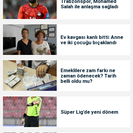
Trabzonspor, Mohamed
Salah ile anlaşma sağladı
Ev kavgası kanlı bitti: Anne
ve iki çocuğu bıçaklandı
Emeklilere zam farkı ne
zaman ödenecek? Tarih
belli oldu mu?
Süper Lig'de yeni dönem