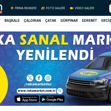
FİRMA REHBERİ
FOTO GALERİ
VİDEO GALERİ
Y
BAŞKALE
ÇALDIRAN
ÇATAK
GÜRPINAR
EDREMİT
ERCİ