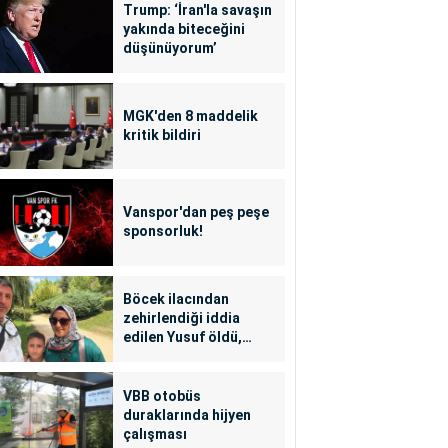
Trump: ‘İran'la savaşın
yakında biteceğini
düşünüyorum’
MGK'den 8 maddelik
kritik bildiri
Vanspor'dan peş peşe
sponsorluk!
Böcek ilacından
zehirlendiği iddia
edilen Yusuf öldü,
annesi yoğun bakımda
VBB otobüs
duraklarında hijyen
çalışması