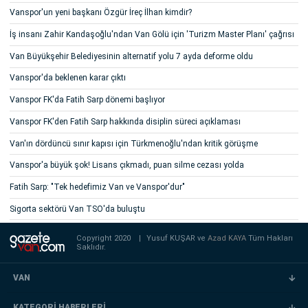
Vanspor'un yeni başkanı Özgür İreç İlhan kimdir?
İş insanı Zahir Kandaşoğlu'ndan Van Gölü için 'Turizm Master Planı' çağrısı
Van Büyükşehir Belediyesinin alternatif yolu 7 ayda deforme oldu
Vanspor'da beklenen karar çıktı
Vanspor FK'da Fatih Sarp dönemi başlıyor
Vanspor FK'den Fatih Sarp hakkında disiplin süreci açıklaması
Van'ın dördüncü sınır kapısı için Türkmenoğlu'ndan kritik görüşme
Vanspor'a büyük şok! Lisans çıkmadı, puan silme cezası yolda
Fatih Sarp: "Tek hedefimiz Van ve Vanspor'dur"
Sigorta sektörü Van TSO'da buluştu
Copyright 2020
|
Yusuf KUŞAR ve
Azad KAYA
Tüm Hakları
Saklıdır.
VAN
KATEGORİ HABERLERİ