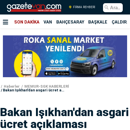
FİRMA REHBERİ
SON DAKİKA
VAN
BAHÇESARAY
BAŞKALE
ÇALDIRA
Haberler
MEMUR-SGK HABERLERİ
Bakan Işıkhan'dan asgari ücret açıklaması
Bakan Işıkhan'dan asgari
ücret açıklaması