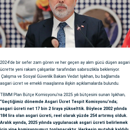
2024'de bir sefer zam gören ve her geçen ay alım gücü düşen asgari
ücrette yeni rakam çalışanlar tarafından sabırsızlıkla bekleniyor.
Çalışma ve Sosyal Güvenlik Bakanı Vedat Işıkhan, bu bağlamda
asgari ücret ve emekli maaşlarına ilişkin açıklamalarda bulundu.
TBMM Plan Bütçe Komisyonu'na 2025 yılı bütçesini sunan Işıkhan,
“Geçtiğimiz dönemde Asgari Ücret Tespit Komisyonu’nda;
asgari ücreti net 17 bin 2 liraya yükselttik. Böylece 2002 yılında
184 lira olan asgari ücreti, reel olarak yüzde 254 artırmış olduk.
Aralık ayında, 2025 yılında uygulanacak asgari ücreti belirlemek
için yine komisyonumuz toplanacaktır. Herkesin mutabık kaldığı