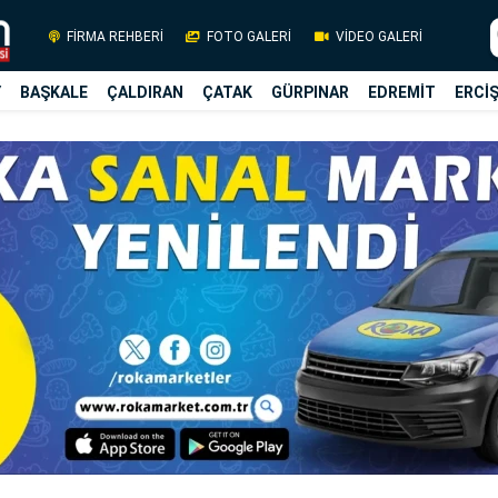
FİRMA REHBERİ
FOTO GALERİ
VİDEO GALERİ
Y
BAŞKALE
ÇALDIRAN
ÇATAK
GÜRPINAR
EDREMİT
ERCİ