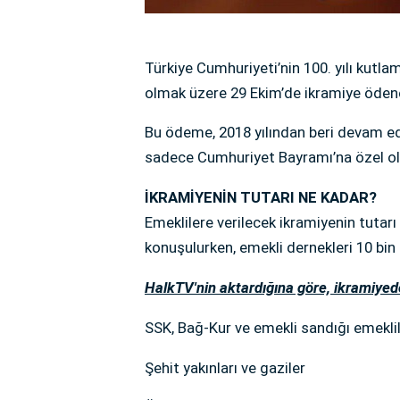
Türkiye Cumhuriyeti’nin 100. yılı kut
olmak üzere 29 Ekim’de ikramiye ödene
Bu ödeme, 2018 yılından beri devam e
sadece Cumhuriyet Bayramı’na özel ol
İKRAMİYENİN TUTARI NE KADAR?
Emeklilere verilecek ikramiyenin tutarı
konuşulurken, emekli dernekleri 10 bin l
HalkTV'nin aktardığına göre, ikramiyed
SSK, Bağ-Kur ve emekli sandığı emeklil
Şehit yakınları ve gaziler