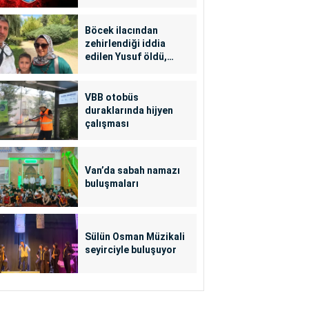
Böcek ilacından
zehirlendiği iddia
edilen Yusuf öldü,
annesi yoğun bakımda
VBB otobüs
duraklarında hijyen
çalışması
Van’da sabah namazı
buluşmaları
Sülün Osman Müzikali
seyirciyle buluşuyor