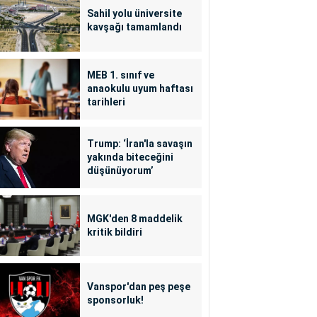
Sahil yolu üniversite
kavşağı tamamlandı
MEB 1. sınıf ve
anaokulu uyum haftası
tarihleri
Trump: ‘İran'la savaşın
yakında biteceğini
düşünüyorum’
MGK'den 8 maddelik
kritik bildiri
Vanspor'dan peş peşe
sponsorluk!