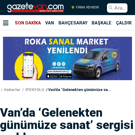
FİRMA REHBERİ
SON DAKİKA
VAN
BAHÇESARAY
BAŞKALE
ÇALDIRA
Haberler
İPEKYOLU
Van’da ‘Gelenekten günümüze sanat’ sergisi açıldı
Van’da ‘Gelenekten
günümüze sanat’ sergisi