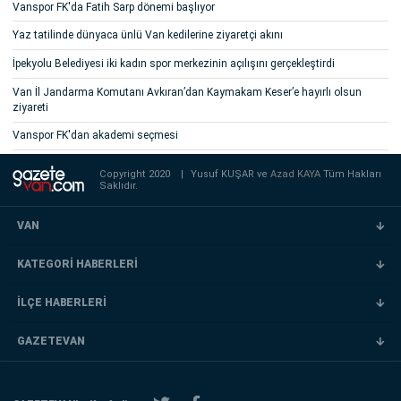
Vanspor FK'da Fatih Sarp dönemi başlıyor
Yaz tatilinde dünyaca ünlü Van kedilerine ziyaretçi akını
İpekyolu Belediyesi iki kadın spor merkezinin açılışını gerçekleştirdi
Van İl Jandarma Komutanı Avkıran’dan Kaymakam Keser’e hayırlı olsun
ziyareti
Vanspor FK'dan akademi seçmesi
Copyright 2020
|
Yusuf KUŞAR ve
Azad KAYA
Tüm Hakları
Saklıdır.
VAN
KATEGORİ HABERLERİ
İLÇE HABERLERİ
GAZETEVAN