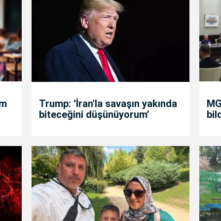
um
Trump: ‘İran'la savaşın yakında
MGK
biteceğini düşünüyorum’
bil