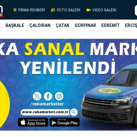
FİRMA REHBERİ
FOTO GALERİ
VİDEO GALERİ
Y
BAŞKALE
ÇALDIRAN
ÇATAK
GÜRPINAR
EDREMİT
ERCİ