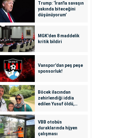
Trump: ‘İran'la savaşın
yakında biteceğini
düşünüyorum’
MGK'den 8 maddelik
kritik bildiri
Vanspor'dan peş peşe
sponsorluk!
Böcek ilacından
zehirlendiği iddia
edilen Yusuf öldü,
annesi yoğun bakımda
VBB otobüs
duraklarında hijyen
çalışması