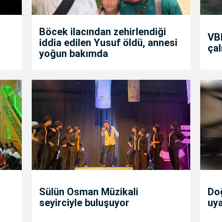
Böcek ilacından zehirlendiği
VBB
iddia edilen Yusuf öldü, annesi
çal
yoğun bakımda
Sülün Osman Müzikali
Doğ
seyirciyle buluşuyor
uya