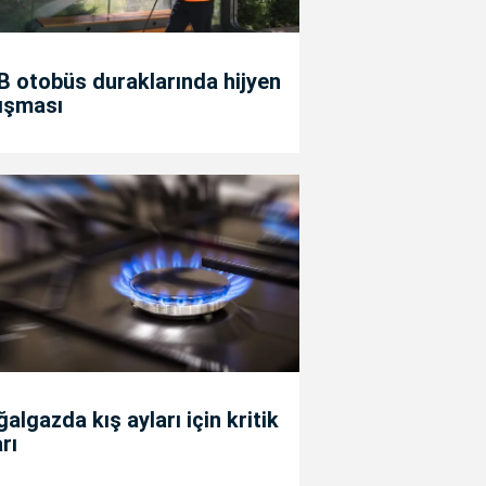
 otobüs duraklarında hijyen
ışması
algazda kış ayları için kritik
rı