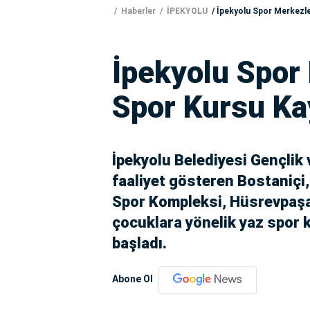
Haberler
İPEKYOLU
İpekyolu Spor Merkezle
İpekyolu Spor
Spor Kursu Kay
İpekyolu Belediyesi Gençli
faaliyet gösteren Bostaniçi
Spor Kompleksi, Hüsrevpaşa 
çocuklara yönelik yaz spor k
başladı.
Abone Ol