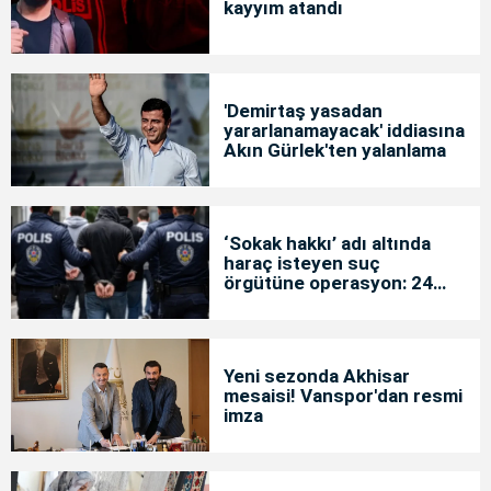
kayyım atandı
'Demirtaş yasadan
yararlanamayacak' iddiasına
Akın Gürlek'ten yalanlama
‘Sokak hakkı’ adı altında
haraç isteyen suç
örgütüne operasyon: 24
tutuklama
Yeni sezonda Akhisar
mesaisi! Vanspor'dan resmi
imza