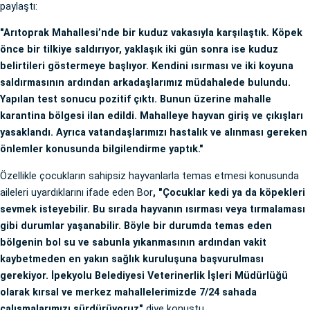
paylaştı:
"Arıtoprak Mahallesi’nde bir kuduz vakasıyla karşılaştık. Köpek
önce bir tilkiye saldırıyor, yaklaşık iki gün sonra ise kuduz
belirtileri göstermeye başlıyor. Kendini ısırması ve iki koyuna
saldırmasının ardından arkadaşlarımız müdahalede bulundu.
Yapılan test sonucu pozitif çıktı. Bunun üzerine mahalle
karantina bölgesi ilan edildi. Mahalleye hayvan giriş ve çıkışları
yasaklandı. Ayrıca vatandaşlarımızı hastalık ve alınması gereken
önlemler konusunda bilgilendirme yaptık."
Özellikle çocukların sahipsiz hayvanlarla temas etmesi konusunda
aileleri uyardıklarını ifade eden Bor
, "Çocuklar kedi ya da köpekleri
sevmek isteyebilir. Bu sırada hayvanın ısırması veya tırmalaması
gibi durumlar yaşanabilir. Böyle bir durumda temas eden
bölgenin bol su ve sabunla yıkanmasının ardından vakit
kaybetmeden en yakın sağlık kuruluşuna başvurulması
gerekiyor. İpekyolu Belediyesi Veterinerlik İşleri Müdürlüğü
olarak kırsal ve merkez mahallelerimizde 7/24 sahada
çalışmalarımızı sürdürüyoruz"
diye konuştu.