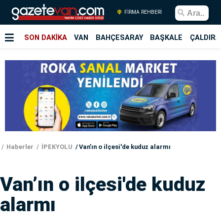
FİRMA REHBERİ
SON DAKİKA
VAN
BAHÇESARAY
BAŞKALE
ÇALDIRA
Haberler
İPEKYOLU
Van’ın o ilçesi'de kuduz alarmı
Van’ın o ilçesi'de kuduz
alarmı