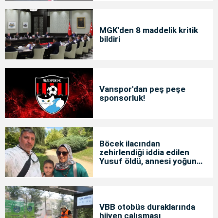
MGK'den 8 maddelik kritik
bildiri
Vanspor'dan peş peşe
sponsorluk!
Böcek ilacından
zehirlendiği iddia edilen
Yusuf öldü, annesi yoğun
bakımda
VBB otobüs duraklarında
hijyen çalışması