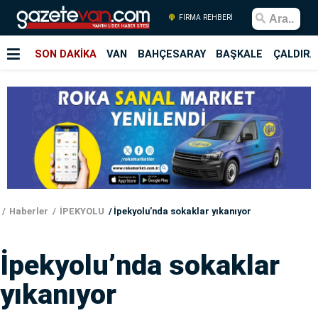
FİRMA REHBERİ
SON DAKİKA
VAN
BAHÇESARAY
BAŞKALE
ÇALDIRA
Haberler
İPEKYOLU
İpekyolu’nda sokaklar yıkanıyor
İpekyolu’nda sokaklar
yıkanıyor