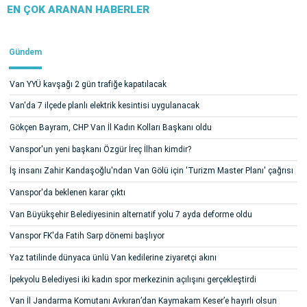
EN ÇOK ARANAN HABERLER
Gündem
Van YYÜ kavşağı 2 gün trafiğe kapatılacak
Van'da 7 ilçede planlı elektrik kesintisi uygulanacak
Gökçen Bayram, CHP Van İl Kadın Kolları Başkanı oldu
Vanspor'un yeni başkanı Özgür İreç İlhan kimdir?
İş insanı Zahir Kandaşoğlu'ndan Van Gölü için 'Turizm Master Planı' çağrısı
Vanspor'da beklenen karar çıktı
Van Büyükşehir Belediyesinin alternatif yolu 7 ayda deforme oldu
Vanspor FK'da Fatih Sarp dönemi başlıyor
Yaz tatilinde dünyaca ünlü Van kedilerine ziyaretçi akını
İpekyolu Belediyesi iki kadın spor merkezinin açılışını gerçekleştirdi
Van İl Jandarma Komutanı Avkıran’dan Kaymakam Keser’e hayırlı olsun