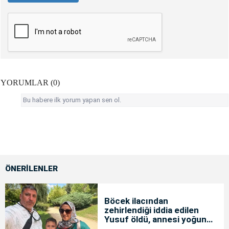
YORUMLAR (0)
Bu habere ilk yorum yapan sen ol.
ÖNERİLENLER
Böcek ilacından
zehirlendiği iddia edilen
Yusuf öldü, annesi yoğun
bakımda