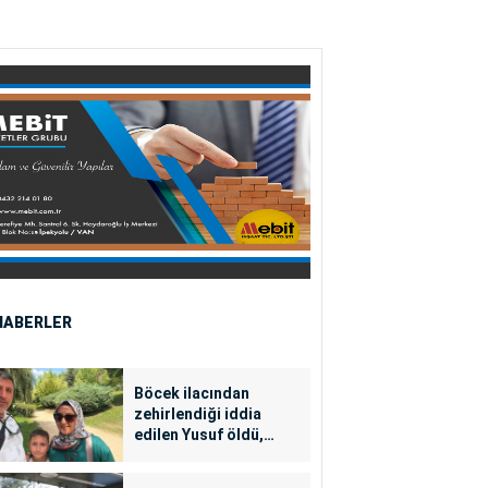
HABERLER
Böcek ilacından
zehirlendiği iddia
edilen Yusuf öldü,
annesi yoğun bakımda