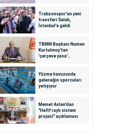
Trabzonspor'un yeni
transferi Salah,
İstanbul'a geldi
TBMM Başkanı Numan
Kurtulmuş'tan
'çerçeve yasa'
açıklaması
Yüzme havuzunda
geleceğin sporcuları
yetişiyor
Memet Aslan'dan
"Hafif raylı sistem
projesi" açıklaması