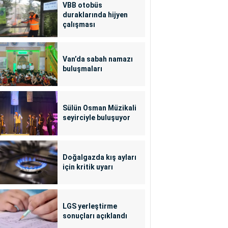
VBB otobüs
duraklarında hijyen
çalışması
Van’da sabah namazı
buluşmaları
Sülün Osman Müzikali
seyirciyle buluşuyor
Doğalgazda kış ayları
için kritik uyarı
LGS yerleştirme
sonuçları açıklandı