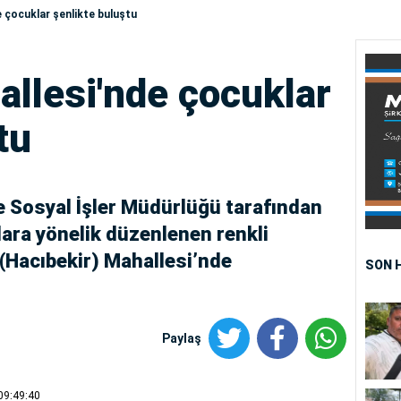
e çocuklar şenlikte buluştu
allesi'nde çocuklar
tu
ve Sosyal İşler Müdürlüğü tarafından
ara yönelik düzenlenen renkli
t (Hacıbekir) Mahallesi’nde
SON 
Paylaş
09:49:40