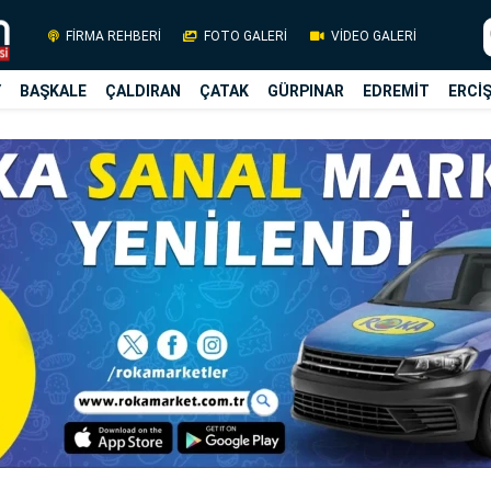
FİRMA REHBERİ
FOTO GALERİ
VİDEO GALERİ
Y
BAŞKALE
ÇALDIRAN
ÇATAK
GÜRPINAR
EDREMİT
ERCİ