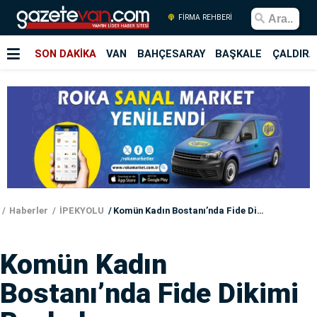
FİRMA REHBERİ
SON DAKİKA
VAN
BAHÇESARAY
BAŞKALE
ÇALDIRA
Haberler
İPEKYOLU
Komün Kadın Bostanı’nda Fide Dikimi Başladı
Komün Kadın
Bostanı’nda Fide Dikimi