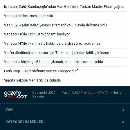
İş insanı Zahir Kandaşoğlu'ndan Van Gölü için 'Turizm Master Planı' çağrısı
Vanspor'da beklenen karar çıktı
Van Büyükşehir Belediyesinin alternatif yolu 7 ayda deforme oldu
Vanspor FK'da Fatih Sarp dönemi başlıyor
Vanspor FK'den Fatih Sarp hakkında disiplin süreci açıklaması
Van'ın dördüncü sınır kapısı için Türkmenoğlu'ndan kritik görüşme
Vanspor'a büyük şok! Lisans çıkmadı, puan silme cezası yolda
Fatih Sarp: "Tek hedefimiz Van ve Vanspor'dur"
Sigorta sektörü Van TSO'da buluştu
Copyright 2020
|
Yusuf KUŞAR ve
Azad KAYA
Tüm Hakları
Saklıdır.
VAN
KATEGORİ HABERLERİ