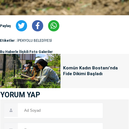
Paylaş
Etiketler :
İPEKYOLU BELEDİYESİ
Bu Haberle İlişkili Foto Galeriler
Komün Kadın Bostanı’nda
Fide Dikimi Başladı
YORUM YAP