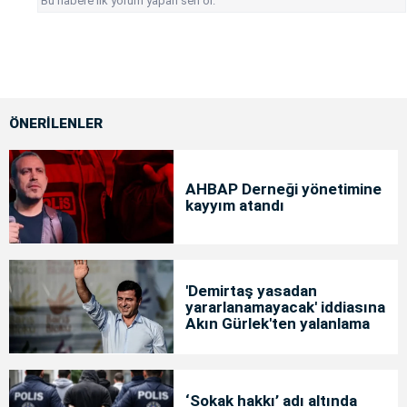
Bu habere ilk yorum yapan sen ol.
ÖNERİLENLER
AHBAP Derneği yönetimine
kayyım atandı
'Demirtaş yasadan
yararlanamayacak' iddiasına
Akın Gürlek'ten yalanlama
‘Sokak hakkı’ adı altında