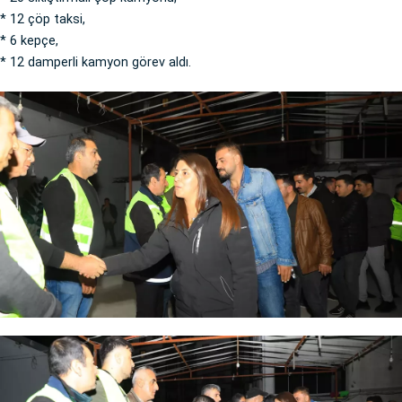
* 12 çöp taksi,
* 6 kepçe,
* 12 damperli kamyon görev aldı.