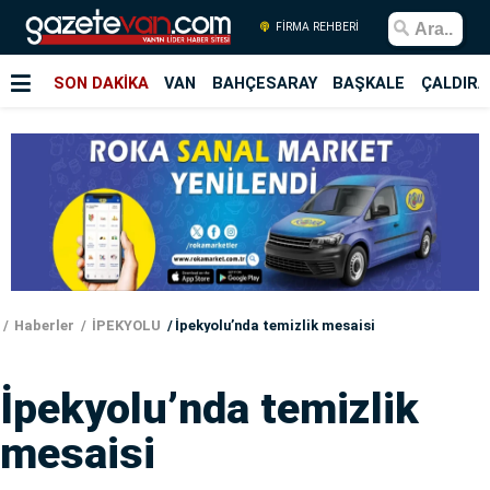
FİRMA REHBERİ
SON DAKİKA
VAN
BAHÇESARAY
BAŞKALE
ÇALDIRA
Haberler
İPEKYOLU
İpekyolu’nda temizlik mesaisi
İpekyolu’nda temizlik
mesaisi