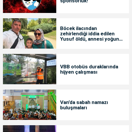
sponsorluk!
Böcek ilacından
zehirlendiği iddia edilen
Yusuf öldü, annesi yoğun
bakımda
VBB otobüs duraklarında
hijyen çalışması
Van’da sabah namazı
buluşmaları