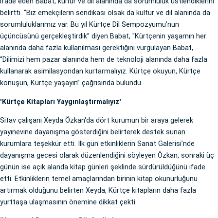
ifade eden Babat, kültür ve dil alanında da sorumluluk üstlendiklerini
belirtti. “Biz emekçilerin sendikası olsak da kültür ve dil alanında da
sorumluluklarımız var. Bu yıl Kürtçe Dil Sempozyumu’nun
üçüncüsünü gerçekleştirdik” diyen Babat, "Kürtçenin yaşamın her
alanında daha fazla kullanılması gerektiğini vurgulayan Babat,
“Dilimizi hem pazar alanında hem de teknoloji alanında daha fazla
kullanarak asimilasyondan kurtarmalıyız. Kürtçe okuyun, Kürtçe
konuşun, Kürtçe yaşayın” çağrısında bulundu.
'Kürtçe Kitapları Yaygınlaştırmalıyız'
Sitav çalışanı Xeyda Özkan'da dört kurumun bir araya gelerek
yayınevine dayanışma gösterdiğini belirterek destek sunan
kurumlara teşekkür etti. İlk gün etkinliklerin Sanat Galerisi’nde
dayanışma gecesi olarak düzenlendiğini söyleyen Özkan, sonraki üç
günün ise açık alanda kitap günleri şeklinde sürdürüldüğünü ifade
etti. Etkinliklerin temel amaçlarından birinin kitap okunurluğunu
artırmak olduğunu belirten Xeyda, Kürtçe kitapların daha fazla
yurttaşa ulaşmasının önemine dikkat çekti.