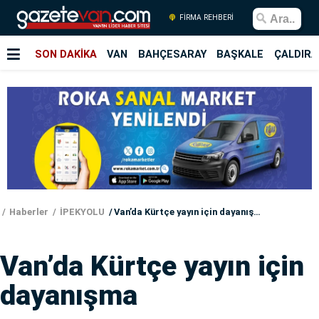
FİRMA REHBERİ
SON DAKİKA
VAN
BAHÇESARAY
BAŞKALE
ÇALDIRA
Haberler
İPEKYOLU
Van’da Kürtçe yayın için dayanışma
Van’da Kürtçe yayın için
dayanışma