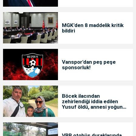
MGK'den 8 maddelik kritik
bildiri
Vanspor'dan peş peşe
sponsorluk!
Böcek ilacından
zehirlendiği iddia edilen
Yusuf öldü, annesi yoğun
bakımda
VBB otobüs duraklarında