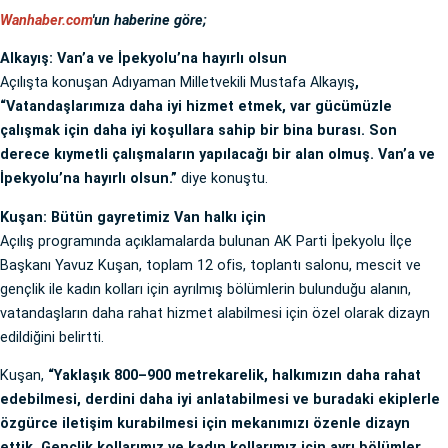
Wanhaber.com
'un haberine göre;
Alkayış: Van’a ve İpekyolu’na hayırlı olsun
Açılışta konuşan Adıyaman Milletvekili Mustafa Alkayış
,
“Vatandaşlarımıza daha iyi hizmet etmek, var gücümüzle
çalışmak için daha iyi koşullara sahip bir bina burası. Son
derece kıymetli çalışmaların yapılacağı bir alan olmuş. Van’a ve
İpekyolu’na hayırlı olsun.”
diye konuştu.
Kuşan: Bütün gayretimiz Van halkı için
Açılış programında açıklamalarda bulunan AK Parti İpekyolu İlçe
Başkanı Yavuz Kuşan, toplam 12 ofis, toplantı salonu, mescit ve
gençlik ile kadın kolları için ayrılmış bölümlerin bulunduğu alanın,
vatandaşların daha rahat hizmet alabilmesi için özel olarak dizayn
edildiğini belirtti.
Kuşan,
“Yaklaşık 800–900 metrekarelik, halkımızın daha rahat
edebilmesi, derdini daha iyi anlatabilmesi ve buradaki ekiplerle
özgürce iletişim kurabilmesi için mekanımızı özenle dizayn
ettik. Gençlik kollarımız ve kadın kollarımız için ayrı bölümler