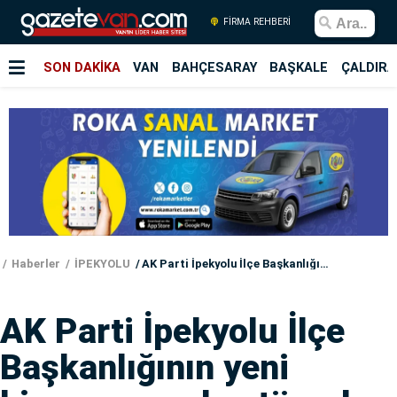
FİRMA REHBERİ
SON DAKİKA
VAN
BAHÇESARAY
BAŞKALE
ÇALDIRA
Haberler
İPEKYOLU
AK Parti İpekyolu İlçe Başkanlığının yeni binasının açılışı törenle yapıldı
AK Parti İpekyolu İlçe
Başkanlığının yeni