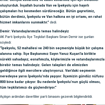
oluşturduk. İnşallah burada Van ve İpekyolu için hayırlı
çalışmaları hız kesmeden sürdüreceğiz. Bütün gayretimiz,
bütün derdimiz, İpekyolu ve Van halkına en iyi ortamı, en rahat
hizmet imkanlarını sunmaktır.”
dedi.
Demir: Vatandaşlarımızla temas halindeyiz
AK Parti İpekyolu İlçe Teşkilat Başkanı Sinan Demir ise şunları
söyledi:
“İpekyolu, 52 mahallesi ve 240 bin seçmeniyle büyük bir çalışma
alanına sahip. İlçe Başkanımız Sayın Yavuz Kuşan’la birlikte
sürekli sahadayız; esnafımızla, köylerimizle ve vatandaşlarımızla
birebir temas halindeyiz. Gelen talepleri de elimizden
geldiğince ilgili mercilere ulaştırıyoruz. Van’daki seçmenin
neredeyse yarısı İpekyolu’nda yaşıyor. İlçemizin gündüz nüfusu
800 bine kadar çıkıyor. Bu nedenle İpekyolu’nun güçlü olması,
tüm teşkilatımızı da güçlendiriyor.”
Açılışın ardından davetliler parti binasını gezerek bilgilendirildi.