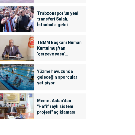
Trabzonspor'un yeni
transferi Salah,
İstanbul'a geldi
TBMM Başkanı Numan
Kurtulmuş'tan
'çerçeve yasa'
açıklaması
Yüzme havuzunda
geleceğin sporcuları
yetişiyor
Memet Aslan'dan
"Hafif raylı sistem
projesi" açıklaması