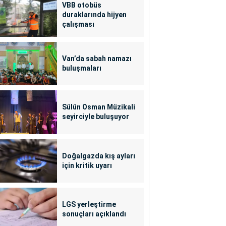
VBB otobüs
duraklarında hijyen
çalışması
Van’da sabah namazı
buluşmaları
Sülün Osman Müzikali
seyirciyle buluşuyor
Doğalgazda kış ayları
için kritik uyarı
LGS yerleştirme
sonuçları açıklandı