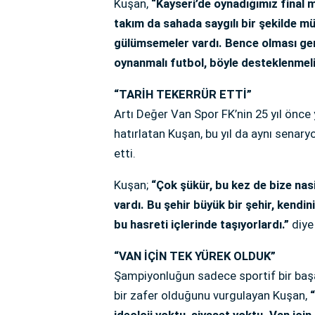
Kuşan,
“Kayseri’de oynadığımız final m
takım da sahada saygılı bir şekilde müc
gülümsemeler vardı. Bence olması ge
oynanmalı futbol, böyle desteklenmeli
“TARİH TEKERRÜR ETTİ”
Artı Değer Van Spor FK’nin 25 yıl önce
hatırlatan Kuşan, bu yıl da aynı senary
etti.
Kuşan;
“Çok şükür, bu kez de bize nas
vardı. Bu şehir büyük bir şehir, kendini
bu hasreti içlerinde taşıyorlardı.”
diye
“VAN İÇİN TEK YÜREK OLDUK”
Şampiyonluğun sadece sportif bir başar
bir zafer olduğunu vurgulayan Kuşan,
ideoloji yoktu, siyaset yoktu. Van içi