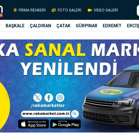
FİRMA REHBERİ
FOTO GALERİ
VİDEO GALERİ
Y
BAŞKALE
ÇALDIRAN
ÇATAK
GÜRPINAR
EDREMİT
ERCİ