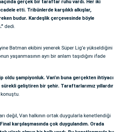
açında gerçek bir taraftar ruhu vardı. Her iki
adele etti. Tribünlerde karşılıklı alkışlar,
reken budur. Kardeşlik çerçevesinde böyle
.”
dedi.
 yine Batman ekibini yenerek Süper Lig’e yükseldiğini
onun yaşanmasının ayrı bir anlam taşıdığını ifade
ip oldu şampiyonluk. Van’ın buna gerçekten ihtiyacı
 sürekli geliştiren bir şehir. Taraftarlarımız yıllardır
 konuştu.
ı değil, Van halkının ortak duygularla kenetlendiği
“Final karşılaşmasında çok duygulandım. Orada
n tek yürek olmuş bir halk vardı. Bu kenetlenmeyle bu