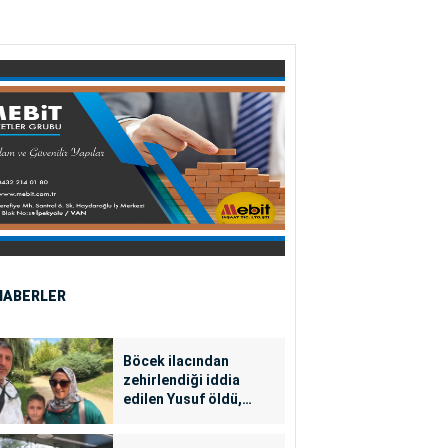
HABERLER
Böcek ilacından
zehirlendiği iddia
edilen Yusuf öldü,
annesi yoğun bakımda