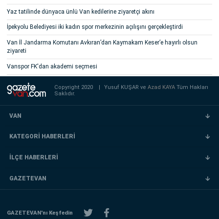
Yaz tatilinde dünyaca ünlü Van kedilerine ziyaretçi akını
İpekyolu Belediyesi iki kadın spor merkezinin açılışını gerçekleştirdi
Van İl Jandarma Komutanı Avkıran’dan Kaymakam Keser’e hayırlı olsun
ziyareti
Vanspor FK'dan akademi seçmesi
Copyright 2020
|
Yusuf KUŞAR ve
Azad KAYA
Tüm Hakları
Saklıdır.
VAN
KATEGORİ HABERLERİ
İLÇE HABERLERİ
GAZETEVAN
GAZETEVAN'nı Keşfedin