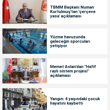
TBMM Başkanı Numan
Kurtulmuş'tan 'çerçeve
yasa' açıklaması
Yüzme havuzunda
geleceğin sporcuları
yetişiyor
Memet Aslan'dan "Hafif
raylı sistem projesi"
açıklaması
Yangın: 4 yaşındaki çocuk
hayatını kaybetti