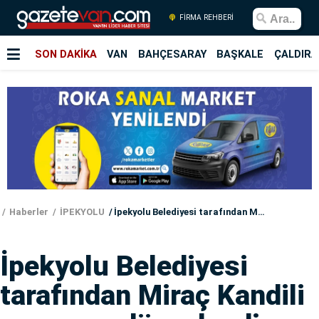
FİRMA REHBERİ
SON DAKİKA
VAN
BAHÇESARAY
BAŞKALE
ÇALDIRA
Haberler
İPEKYOLU
İpekyolu Belediyesi tarafından Miraç Kandili programı düzenlendi
İpekyolu Belediyesi
tarafından Miraç Kandili