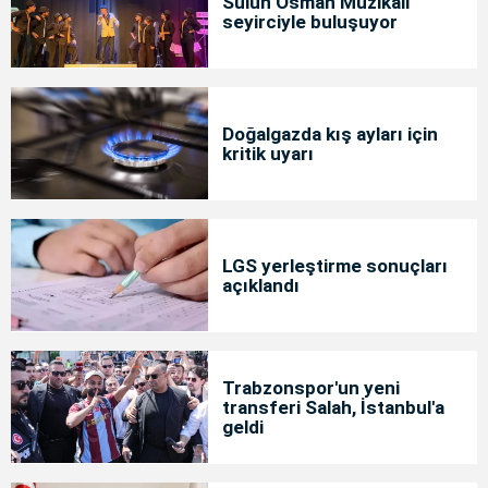
Sülün Osman Müzikali
seyirciyle buluşuyor
Doğalgazda kış ayları için
kritik uyarı
LGS yerleştirme sonuçları
açıklandı
Trabzonspor'un yeni
transferi Salah, İstanbul'a
geldi