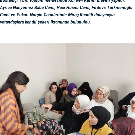
Bostaniçi TOKi toplum merkezinde Kur'an-ı Kerim tilaveti yapıldı.
Ayrıca Nanyemez Baba Cami, Hacı Hüsnü Cami, Firdevs Türkmenoğlu
Cami ve Yukarı Norşin Camilerinde Miraç Kandili dolayısıyla
vatandaşlara kandil şekeri ikramında bulunuldu.