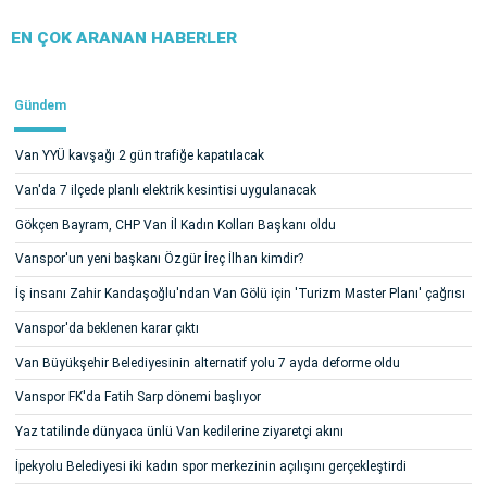
EN ÇOK ARANAN HABERLER
Gündem
Van YYÜ kavşağı 2 gün trafiğe kapatılacak
Van'da 7 ilçede planlı elektrik kesintisi uygulanacak
Gökçen Bayram, CHP Van İl Kadın Kolları Başkanı oldu
Vanspor'un yeni başkanı Özgür İreç İlhan kimdir?
İş insanı Zahir Kandaşoğlu'ndan Van Gölü için 'Turizm Master Planı' çağrısı
Vanspor'da beklenen karar çıktı
Van Büyükşehir Belediyesinin alternatif yolu 7 ayda deforme oldu
Vanspor FK'da Fatih Sarp dönemi başlıyor
Yaz tatilinde dünyaca ünlü Van kedilerine ziyaretçi akını
İpekyolu Belediyesi iki kadın spor merkezinin açılışını gerçekleştirdi