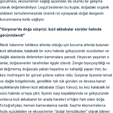
görülmesi, ekosistemin sağlığı açısından da olumlu bir gelişme
olarak değerlendiriliyor. Leşçil beslenen bu kuşlar, doğadaki organik
atıkların temizlenmesinde önemli rol oynayarak doğal dengenin
korunmasına katkı sağlıyor.
"Gürpınar’da doğa sürprizi: kızıl akbabalar sürüler halinde
görüntülendi"
Nesli tükenme tehlikesi altında olduğu için koruma altında bulunan
kızıl akbabalar, kalabalık bir sürü halinde gökyüzünde süzülürken ve
dağlık alanlarda dinlenirken kameralara yansıdı. Heyecan yaşatan o
anlar, doğaseverler tarafından ilgiyle izlendi. Zengin biyoçeşitliliği ve
el değmemiş doğasıyla yaban hayatına ev sahipliği yapan Van, bu
kez muhteşem bir görsel şölene sahne oldu. Gürpınar ilçesinin kırsal
ve dağlık bölgelerinde, genellikle tek tük görülen ve devasa kanat
açıklıklarıyla bilinen kızıl akbabalar (Gyps fulvus), bu kez kalabalık bir
sürü halinde ortaya çıktı. İlçenin sarp kayalıklarında ve gökyüzünde
onlarca kızıl akbabanın bir arada hareket ettiğini fark eden doğa
fotoğrafçıları, hemen kameralarına sarıldı. Saatte kilometrelerce
hızla süzülebilen ve ekosistemin "doğal temizlikçileri" olarak bilinen