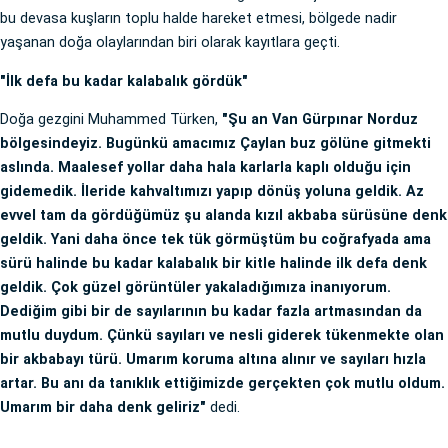
bu devasa kuşların toplu halde hareket etmesi, bölgede nadir
yaşanan doğa olaylarından biri olarak kayıtlara geçti.
"İlk defa bu kadar kalabalık gördük"
Doğa gezgini Muhammed Türken,
"Şu an Van Gürpınar Norduz
bölgesindeyiz. Bugünkü amacımız Çaylan buz gölüne gitmekti
aslında. Maalesef yollar daha hala karlarla kaplı olduğu için
gidemedik. İleride kahvaltımızı yapıp dönüş yoluna geldik. Az
evvel tam da gördüğümüz şu alanda kızıl akbaba sürüsüne denk
geldik. Yani daha önce tek tük görmüştüm bu coğrafyada ama
sürü halinde bu kadar kalabalık bir kitle halinde ilk defa denk
geldik. Çok güzel görüntüler yakaladığımıza inanıyorum.
Dediğim gibi bir de sayılarının bu kadar fazla artmasından da
mutlu duydum. Çünkü sayıları ve nesli giderek tükenmekte olan
bir akbabayı türü. Umarım koruma altına alınır ve sayıları hızla
artar. Bu anı da tanıklık ettiğimizde gerçekten çok mutlu oldum.
Umarım bir daha denk geliriz"
dedi.