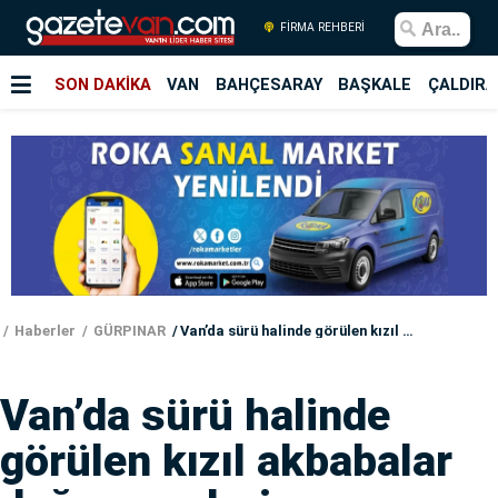
FİRMA REHBERİ
SON DAKİKA
VAN
BAHÇESARAY
BAŞKALE
ÇALDIRA
Haberler
GÜRPINAR
Van’da sürü halinde görülen kızıl akbabalar doğaseverleri heyecanlandırdı
Van’da sürü halinde
görülen kızıl akbabalar