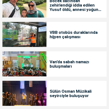
Böcek ilacından
zehirlendiği iddia edilen
Yusuf öldü, annesi yoğun
bakımda
VBB otobüs duraklarında
hijyen çalışması
Van’da sabah namazı
buluşmaları
Sülün Osman Müzikali
seyirciyle buluşuyor