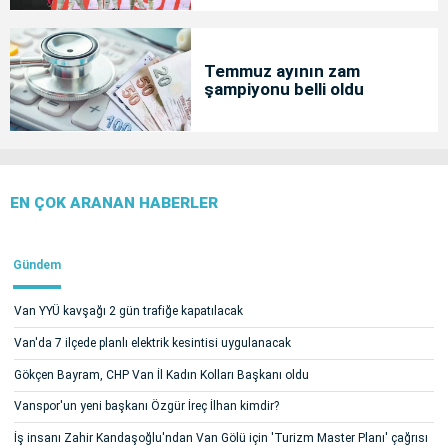
Temmuz ayının zam
şampiyonu belli oldu
EN ÇOK ARANAN HABERLER
Gündem
Van YYÜ kavşağı 2 gün trafiğe kapatılacak
Van'da 7 ilçede planlı elektrik kesintisi uygulanacak
Gökçen Bayram, CHP Van İl Kadın Kolları Başkanı oldu
Vanspor'un yeni başkanı Özgür İreç İlhan kimdir?
İş insanı Zahir Kandaşoğlu'ndan Van Gölü için 'Turizm Master Planı' çağrısı