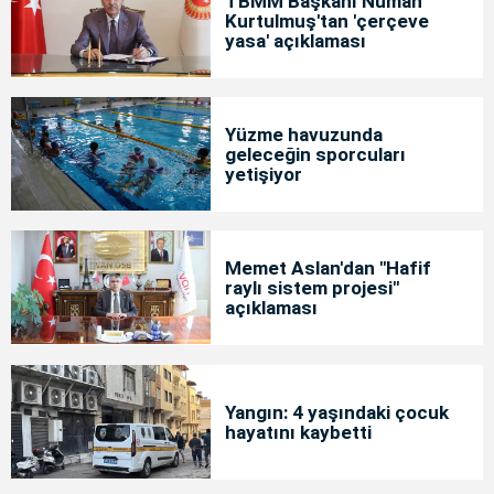
TBMM Başkanı Numan
Kurtulmuş'tan 'çerçeve
yasa' açıklaması
Yüzme havuzunda
geleceğin sporcuları
yetişiyor
Memet Aslan'dan "Hafif
raylı sistem projesi"
açıklaması
Yangın: 4 yaşındaki çocuk
hayatını kaybetti