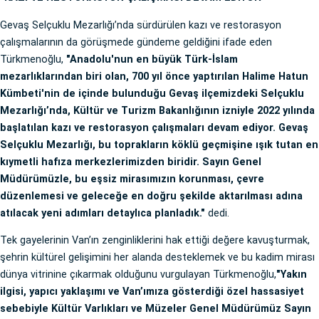
Gevaş Selçuklu Mezarlığı’nda sürdürülen kazı ve restorasyon
çalışmalarının da görüşmede gündeme geldiğini ifade eden
Türkmenoğlu,
"Anadolu'nun en büyük Türk-İslam
mezarlıklarından biri olan, 700 yıl önce yaptırılan Halime Hatun
Kümbeti'nin de içinde bulunduğu Gevaş ilçemizdeki Selçuklu
Mezarlığı’nda, Kültür ve Turizm Bakanlığının izniyle 2022 yılında
başlatılan kazı ve restorasyon çalışmaları devam ediyor. Gevaş
Selçuklu Mezarlığı, bu toprakların köklü geçmişine ışık tutan en
kıymetli hafıza merkezlerimizden biridir. Sayın Genel
Müdürümüzle, bu eşsiz mirasımızın korunması, çevre
düzenlemesi ve geleceğe en doğru şekilde aktarılması adına
atılacak yeni adımları detaylıca planladık."
dedi.
Tek gayelerinin Van’ın zenginliklerini hak ettiği değere kavuşturmak,
şehrin kültürel gelişimini her alanda desteklemek ve bu kadim mirası
dünya vitrinine çıkarmak olduğunu vurgulayan Türkmenoğlu,
"Yakın
ilgisi, yapıcı yaklaşımı ve Van’ımıza gösterdiği özel hassasiyet
sebebiyle Kültür Varlıkları ve Müzeler Genel Müdürümüz Sayın