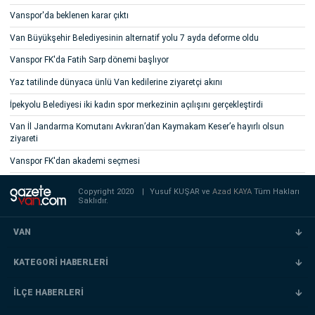
Vanspor'da beklenen karar çıktı
Van Büyükşehir Belediyesinin alternatif yolu 7 ayda deforme oldu
Vanspor FK'da Fatih Sarp dönemi başlıyor
Yaz tatilinde dünyaca ünlü Van kedilerine ziyaretçi akını
İpekyolu Belediyesi iki kadın spor merkezinin açılışını gerçekleştirdi
Van İl Jandarma Komutanı Avkıran’dan Kaymakam Keser’e hayırlı olsun
ziyareti
Vanspor FK'dan akademi seçmesi
Copyright 2020
|
Yusuf KUŞAR ve
Azad KAYA
Tüm Hakları
Saklıdır.
VAN
KATEGORİ HABERLERİ
İLÇE HABERLERİ