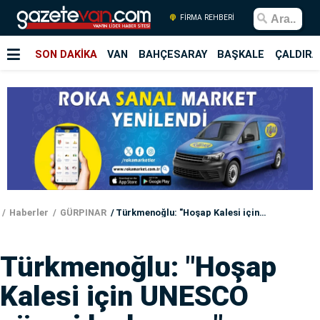
FİRMA REHBERİ
SON DAKİKA
VAN
BAHÇESARAY
BAŞKALE
ÇALDIRA
Haberler
GÜRPINAR
Türkmenoğlu: "Hoşap Kalesi için UNESCO süreci hızlanıyor"
Türkmenoğlu: "Hoşap
Kalesi için UNESCO