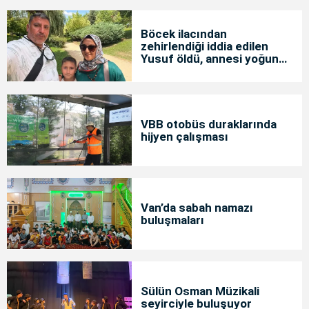
Böcek ilacından
zehirlendiği iddia edilen
Yusuf öldü, annesi yoğun
bakımda
VBB otobüs duraklarında
hijyen çalışması
Van’da sabah namazı
buluşmaları
Sülün Osman Müzikali
seyirciyle buluşuyor