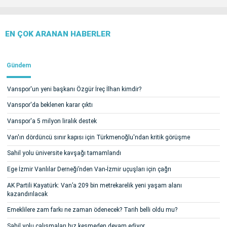
EN ÇOK ARANAN HABERLER
Gündem
Vanspor'un yeni başkanı Özgür İreç İlhan kimdir?
Vanspor'da beklenen karar çıktı
Vanspor'a 5 milyon liralık destek
Van'ın dördüncü sınır kapısı için Türkmenoğlu'ndan kritik görüşme
Sahil yolu üniversite kavşağı tamamlandı
Ege İzmir Vanlılar Derneği’nden Van-İzmir uçuşları için çağrı
AK Partili Kayatürk: Van’a 209 bin metrekarelik yeni yaşam alanı
kazandırılacak
Emeklilere zam farkı ne zaman ödenecek? Tarih belli oldu mu?
Sahil yolu çalışmaları hız kesmeden devam ediyor