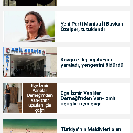
Yeni Parti Manisa İl Başkanı
Özalper, tutuklandı
Kavga ettiği ağabeyini
yaraladı, yengesini öldürdü
Ege İzmir Vanlılar
Derneği’nden Van-İzmir
uçuşları için çağrı
Türkiye’nin Maldivleri olan