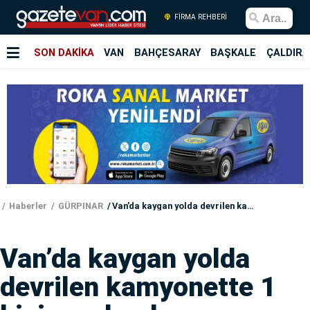
FİRMA REHBERİ
SON DAKİKA
VAN
BAHÇESARAY
BAŞKALE
ÇALDIRA
Haberler
GÜRPINAR
Van’da kaygan yolda devrilen kamyonette 1 kişi yaralandı
Van’da kaygan yolda
devrilen kamyonette 1