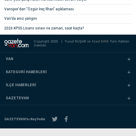
Vanspor'dan "Özgür İreç İlhan" açıklaması
Van’da anız yangını
2026 KPSS Lisans sınavı ne zaman, saat kaçta?
Copyright 2020
|
Yusuf KUŞAR ve
Azad KAYA
Tüm Hakları
Saklıdır.
VAN
KATEGORİ HABERLERİ
İLÇE HABERLERİ
GAZETEVAN
GAZETEVAN'nı Keşfedin