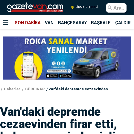
FİRMA REHBERİ
SON DAKİKA
VAN
BAHÇESARAY
BAŞKALE
ÇALDIRA
Haberler
GÜRPINAR
Van'daki depremde cezaevinden firar etti, babasının evinde gizli bölmede yakalandı
Van'daki depremde
cezaevinden firar etti,