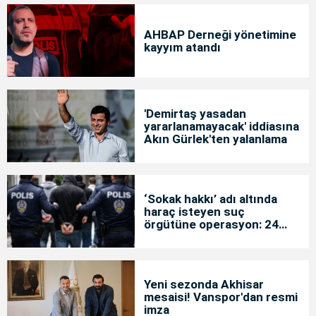
AHBAP Derneği yönetimine
kayyım atandı
'Demirtaş yasadan
yararlanamayacak' iddiasına
Akın Gürlek'ten yalanlama
‘Sokak hakkı’ adı altında
haraç isteyen suç
örgütüne operasyon: 24
tutuklama
Yeni sezonda Akhisar
mesaisi! Vanspor'dan resmi
imza