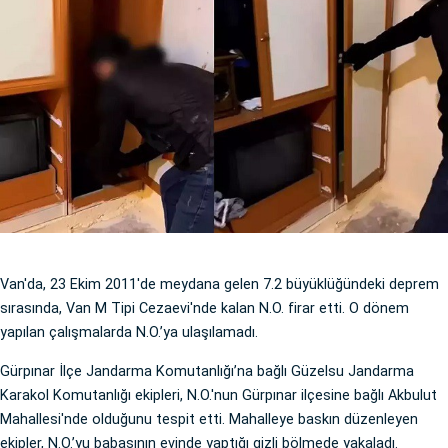
Van'da, 23 Ekim 2011'de meydana gelen 7.2 büyüklüğündeki deprem
sırasında, Van M Tipi Cezaevi'nde kalan N.O. firar etti. O dönem
yapılan çalışmalarda N.O.’ya ulaşılamadı.
Gürpınar İlçe Jandarma Komutanlığı’na bağlı Güzelsu Jandarma
Karakol Komutanlığı ekipleri, N.O.'nun Gürpınar ilçesine bağlı Akbulut
Mahallesi'nde olduğunu tespit etti. Mahalleye baskın düzenleyen
ekipler, N.O.’yu babasının evinde yaptığı gizli bölmede yakaladı.