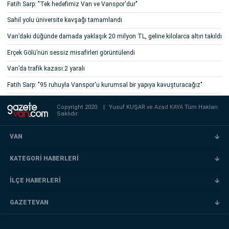
Fatih Sarp: "Tek hedefimiz Van ve Vanspor'dur"
Sahil yolu üniversite kavşağı tamamlandı
Van’daki düğünde damada yaklaşık 20 milyon TL, geline kilolarca altın takıldı
Erçek Gölü’nün sessiz misafirleri görüntülendi
Van’da trafik kazası:2 yaralı
Fatih Sarp: "95 ruhuyla Vanspor'u kurumsal bir yapıya kavuşturacağız"
Copyright 2020
|
Yusuf KUŞAR ve
Azad KAYA
Tüm Hakları
Saklıdır.
VAN
KATEGORİ HABERLERİ
İLÇE HABERLERİ
GAZETEVAN