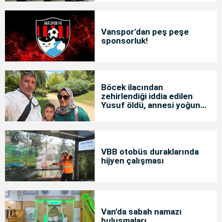
Vanspor'dan peş peşe
sponsorluk!
Böcek ilacından
zehirlendiği iddia edilen
Yusuf öldü, annesi yoğun
bakımda
VBB otobüs duraklarında
hijyen çalışması
Van’da sabah namazı
buluşmaları