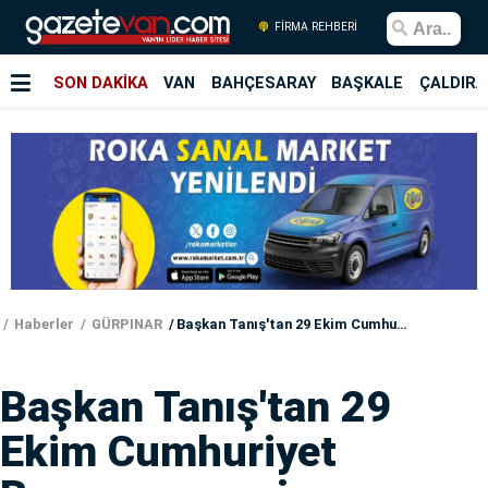
FİRMA REHBERİ
SON DAKİKA
VAN
BAHÇESARAY
BAŞKALE
ÇALDIRA
Haberler
GÜRPINAR
Başkan Tanış'tan 29 Ekim Cumhuriyet Bayramı mesajı
Başkan Tanış'tan 29
Ekim Cumhuriyet