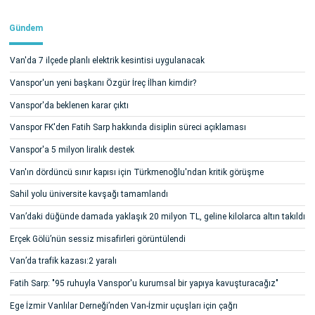
Gündem
Van'da 7 ilçede planlı elektrik kesintisi uygulanacak
Vanspor'un yeni başkanı Özgür İreç İlhan kimdir?
Vanspor'da beklenen karar çıktı
Vanspor FK'den Fatih Sarp hakkında disiplin süreci açıklaması
Vanspor'a 5 milyon liralık destek
Van'ın dördüncü sınır kapısı için Türkmenoğlu'ndan kritik görüşme
Sahil yolu üniversite kavşağı tamamlandı
Van’daki düğünde damada yaklaşık 20 milyon TL, geline kilolarca altın takıldı
Erçek Gölü’nün sessiz misafirleri görüntülendi
Van’da trafik kazası:2 yaralı
Fatih Sarp: "95 ruhuyla Vanspor'u kurumsal bir yapıya kavuşturacağız"
Ege İzmir Vanlılar Derneği’nden Van-İzmir uçuşları için çağrı