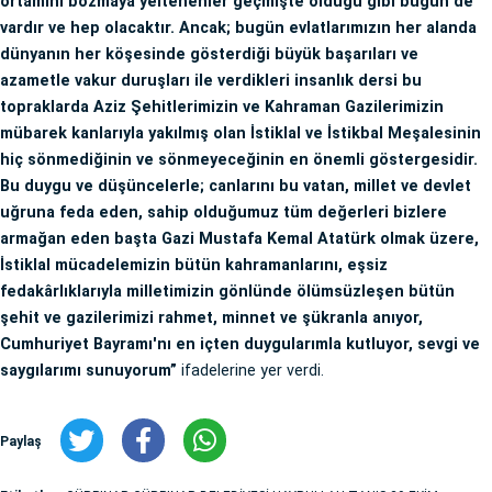
ortamını bozmaya yeltenenler geçmişte olduğu gibi bugün de
vardır ve hep olacaktır. Ancak; bugün evlatlarımızın her alanda
dünyanın her köşesinde gösterdiği büyük başarıları ve
azametle vakur duruşları ile verdikleri insanlık dersi bu
topraklarda Aziz Şehitlerimizin ve Kahraman Gazilerimizin
mübarek kanlarıyla yakılmış olan İstiklal ve İstikbal Meşalesinin
hiç sönmediğinin ve sönmeyeceğinin en önemli göstergesidir.
Bu duygu ve düşüncelerle; canlarını bu vatan, millet ve devlet
uğruna feda eden, sahip olduğumuz tüm değerleri bizlere
armağan eden başta Gazi Mustafa Kemal Atatürk olmak üzere,
İstiklal mücadelemizin bütün kahramanlarını, eşsiz
fedakârlıklarıyla milletimizin gönlünde ölümsüzleşen bütün
şehit ve gazilerimizi rahmet, minnet ve şükranla anıyor,
Cumhuriyet Bayramı'nı en içten duygularımla kutluyor, sevgi ve
saygılarımı sunuyorum”
ifadelerine yer verdi.
Paylaş