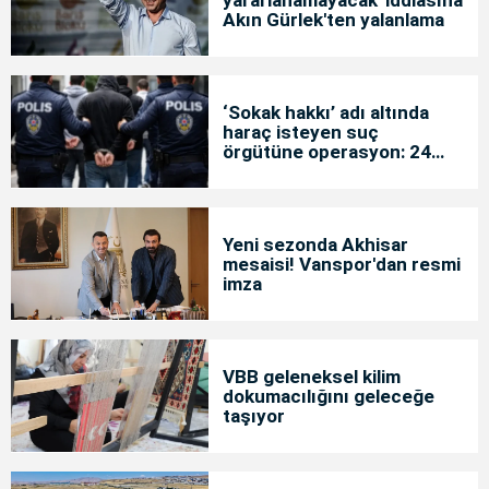
Akın Gürlek'ten yalanlama
‘Sokak hakkı’ adı altında
haraç isteyen suç
örgütüne operasyon: 24
tutuklama
Yeni sezonda Akhisar
mesaisi! Vanspor'dan resmi
imza
VBB geleneksel kilim
dokumacılığını geleceğe
taşıyor