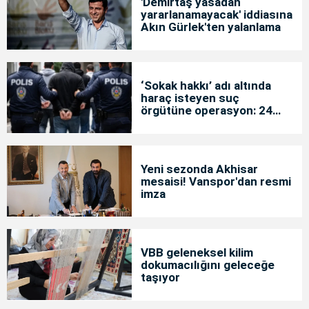
'Demirtaş yasadan
yararlanamayacak' iddiasına
Akın Gürlek'ten yalanlama
‘Sokak hakkı’ adı altında
haraç isteyen suç
örgütüne operasyon: 24
tutuklama
Yeni sezonda Akhisar
mesaisi! Vanspor'dan resmi
imza
VBB geleneksel kilim
dokumacılığını geleceğe
taşıyor