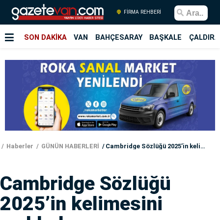
FİRMA REHBERİ
SON DAKİKA
VAN
BAHÇESARAY
BAŞKALE
ÇALDIRA
Haberler
GÜNÜN HABERLERİ
Cambridge Sözlüğü 2025’in kelimesini açıkladı
Cambridge Sözlüğü
2025’in kelimesini