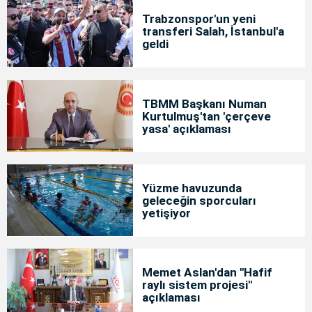
Trabzonspor'un yeni
transferi Salah, İstanbul'a
geldi
TBMM Başkanı Numan
Kurtulmuş'tan 'çerçeve
yasa' açıklaması
Yüzme havuzunda
geleceğin sporcuları
yetişiyor
Memet Aslan'dan "Hafif
raylı sistem projesi"
açıklaması