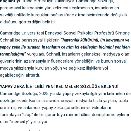
bağlantıyı”
ifade etmek için kullanılıyor. Cambridge Sözlüğü,
parasosyal kelimesinin yılın kelimesi seçilmesinin, insanların en
sevdiği ünlülerle kurdukları bağları ifade etme biçimlerinde değişiklik
olduğunu gösterdiğini belirtti.
Cambridge Üniversitesi Deneysel Sosyal Psikoloji Profesörü Simone
Schnall ise parasosyal ilişkilerin
“hayranlık kültürünü, ün kavramını ve
yapay zeka ile sıradan insanların çevrim içi etkileşim biçimini yeniden
tanımladığını
”
vurguladı. Schnall, insanların geleneksel medyaya olan
güvenlerinin azalmasıyla influencerlara yöneldiğini ve bunun sosyal
medya yıldızlarıyla kurulan yoğun ve sağlıksız ilişkilere yol
açabileceğini aktardı.
YAPAY ZEKA İLE İLGİLİ YENİ KELİMELER SÖZLÜĞE EKLENDİ
Cambridge Sözlüğü, 2025 yılında yapay zekayla ilgili yeni kelimeleri de
sözlüğe ekledi. Bunlar arasında, sosyal medyada hızla yayılan, toplu
üretilmiş ve anlamsız yapay zeka görsellerini ve videolarını
tanımlayan “slop” ile bir görüntüyü meme hâline dönüştürme eylemi
olan “memeify” yer alıyor.