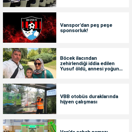
Vanspor'dan peş peşe
sponsorluk!
Böcek ilacından
zehirlendiği iddia edilen
Yusuf öldü, annesi yoğun
bakımda
VBB otobüs duraklarında
hijyen çalışması
Van’da sabah namazı