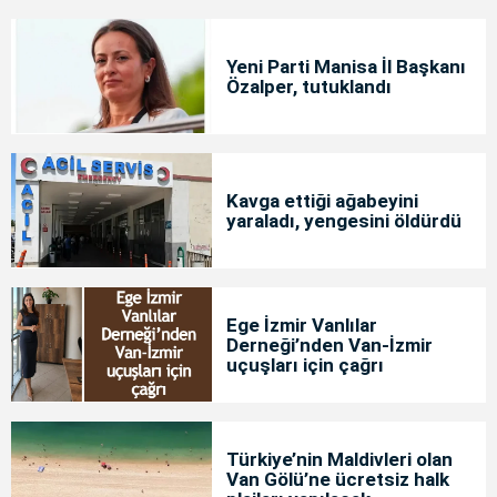
Yeni Parti Manisa İl Başkanı
Özalper, tutuklandı
Kavga ettiği ağabeyini
yaraladı, yengesini öldürdü
Ege İzmir Vanlılar
Derneği’nden Van-İzmir
uçuşları için çağrı
Türkiye’nin Maldivleri olan
Van Gölü’ne ücretsiz halk