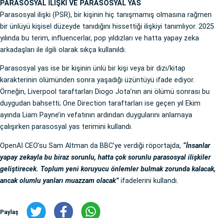
PARASOSYAL İLİŞKİ VE PARASOSYAL YAS
Parasosyal ilişki (PSR), bir kişinin hiç tanışmamış olmasına rağmen
bir ünlüyü kişisel düzeyde tanıdığını hissettiği ilişkiyi tanımlıyor. 2025
yılında bu terim, influencerlar, pop yıldızları ve hatta yapay zeka
arkadaşları ile ilgili olarak sıkça kullanıldı.
Parasosyal yas ise bir kişinin ünlü bir kişi veya bir dizi/kitap
karakterinin ölümünden sonra yaşadığı üzüntüyü ifade ediyor.
Örneğin, Liverpool taraftarları Diogo Jota’nın ani ölümü sonrası bu
duygudan bahsetti; One Direction taraftarları ise geçen yıl Ekim
ayında Liam Payne’in vefatının ardından duygularını anlamaya
çalışırken parasosyal yas terimini kullandı.
OpenAI CEO’su Sam Altman da BBC’ye verdiği röportajda,
“İnsanlar
yapay zekayla bu biraz sorunlu, hatta çok sorunlu parasosyal ilişkiler
geliştirecek. Toplum yeni koruyucu önlemler bulmak zorunda kalacak,
ancak olumlu yanları muazzam olacak”
ifadelerini kullandı.
Paylaş