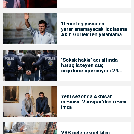
'Demirtaş yasadan
yararlanamayacak' iddiasına
Akın Gürlek'ten yalanlama
‘Sokak hakkı’ adı altında
haraç isteyen suç
örgütüne operasyon: 24
tutuklama
Yeni sezonda Akhisar
mesaisi! Vanspor'dan resmi
imza
VBB geleneksel kilim