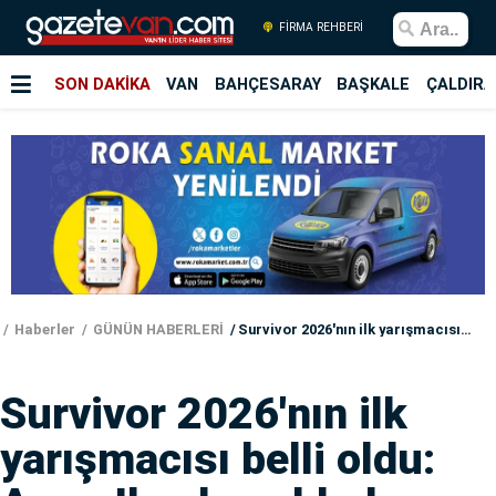
FİRMA REHBERİ
SON DAKİKA
VAN
BAHÇESARAY
BAŞKALE
ÇALDIRA
Haberler
GÜNÜN HABERLERİ
Survivor 2026'nın ilk yarışmacısı belli oldu: Acun Ilıcalı açıkladı
Survivor 2026'nın ilk
yarışmacısı belli oldu: