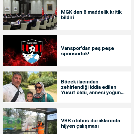
MGK'den 8 maddelik kritik
bildiri
Vanspor'dan peş peşe
sponsorluk!
Böcek ilacından
zehirlendiği iddia edilen
Yusuf öldü, annesi yoğun
bakımda
VBB otobüs duraklarında
hijyen çalışması