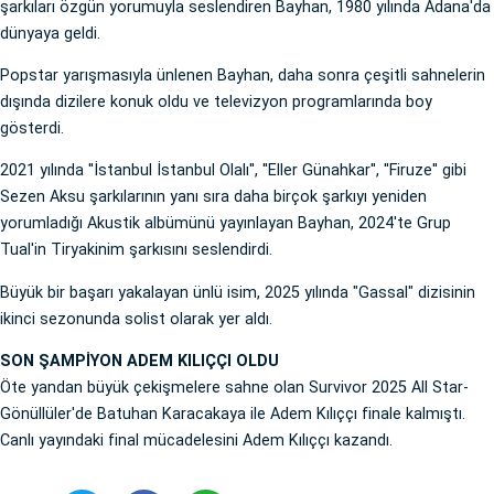
şarkıları özgün yorumuyla seslendiren Bayhan, 1980 yılında Adana'da
dünyaya geldi.
Popstar yarışmasıyla ünlenen Bayhan, daha sonra çeşitli sahnelerin
dışında dizilere konuk oldu ve televizyon programlarında boy
gösterdi.
2021 yılında ''İstanbul İstanbul Olalı'', ''Eller Günahkar'', ''Firuze'' gibi
Sezen Aksu şarkılarının yanı sıra daha birçok şarkıyı yeniden
yorumladığı Akustik albümünü yayınlayan Bayhan, 2024'te Grup
Tual'in Tiryakinim şarkısını seslendirdi.
Büyük bir başarı yakalayan ünlü isim, 2025 yılında "Gassal" dizisinin
ikinci sezonunda solist olarak yer aldı.
SON ŞAMPİYON ADEM KILIÇÇI OLDU
Öte yandan büyük çekişmelere sahne olan Survivor 2025 All Star-
Gönüllüler'de Batuhan Karacakaya ile Adem Kılıççı finale kalmıştı.
Canlı yayındaki final mücadelesini Adem Kılıççı kazandı.