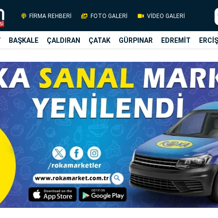
FİRMA REHBERİ
FOTO GALERİ
VİDEO GALERİ
Y
BAŞKALE
ÇALDIRAN
ÇATAK
GÜRPINAR
EDREMİT
ERCİ