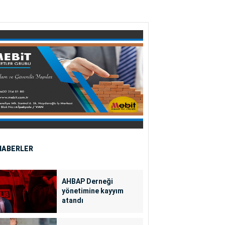
HABERLER
AHBAP Derneği
yönetimine kayyım
atandı