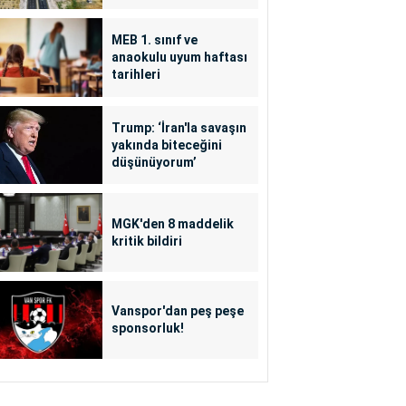
MEB 1. sınıf ve
anaokulu uyum haftası
tarihleri
Trump: ‘İran'la savaşın
yakında biteceğini
düşünüyorum’
MGK'den 8 maddelik
kritik bildiri
Vanspor'dan peş peşe
sponsorluk!