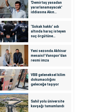
'Demirtaş yasadan
yararlanamayacak'
iddiasına Akın
Gürlek'ten yalanlama
‘Sokak hakkı’ adı
altında haraç isteyen
suç örgütüne
operasyon: 24
tutuklama
Yeni sezonda Akhisar
mesaisi! Vanspor'dan
resmi imza
VBB geleneksel kilim
dokumacılığını
geleceğe taşıyor
Sahil yolu üniversite
kavşağı tamamlandı