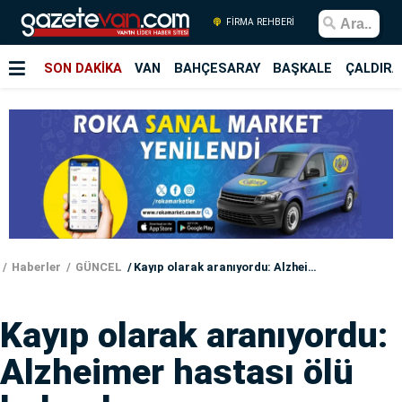
FİRMA REHBERİ
SON DAKİKA
VAN
BAHÇESARAY
BAŞKALE
ÇALDIRA
Haberler
GÜNCEL
Kayıp olarak aranıyordu: Alzheimer hastası ölü bulundu
Kayıp olarak aranıyordu:
Alzheimer hastası ölü