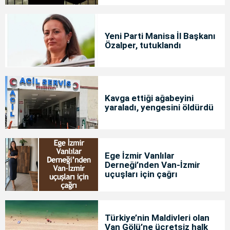
Yeni Parti Manisa İl Başkanı
Özalper, tutuklandı
Kavga ettiği ağabeyini
yaraladı, yengesini öldürdü
Ege İzmir Vanlılar
Derneği’nden Van-İzmir
uçuşları için çağrı
Türkiye’nin Maldivleri olan
Van Gölü’ne ücretsiz halk