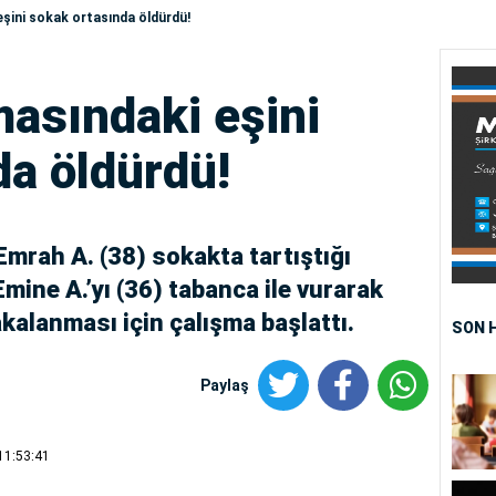
ini sokak ortasında öldürdü!
asındaki eşini
da öldürdü!
mrah A. (38) sokakta tartıştığı
ine A.’yı (36) tabanca ile vurarak
akalanması için çalışma başlattı.
SON 
Paylaş
11:53:41