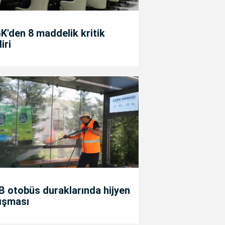
'den 8 maddelik kritik
diri
 otobüs duraklarında hijyen
ışması