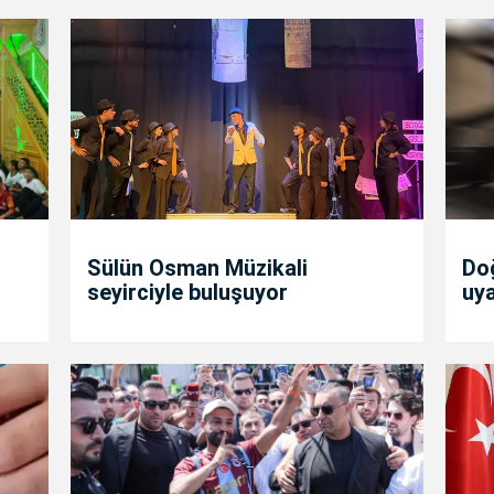
Sülün Osman Müzikali
Doğ
seyirciyle buluşuyor
uya