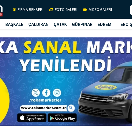
FİRMA REHBERİ
FOTO GALERİ
VİDEO GALERİ
Y
BAŞKALE
ÇALDIRAN
ÇATAK
GÜRPINAR
EDREMİT
ERCİ