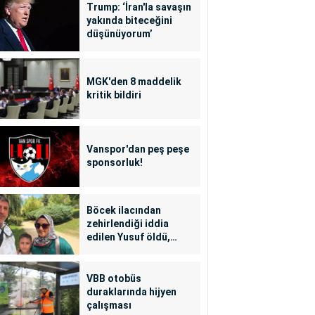
Trump: ‘İran'la savaşın
yakında biteceğini
düşünüyorum’
MGK'den 8 maddelik
kritik bildiri
Vanspor'dan peş peşe
sponsorluk!
Böcek ilacından
zehirlendiği iddia
edilen Yusuf öldü,
annesi yoğun bakımda
VBB otobüs
duraklarında hijyen
çalışması