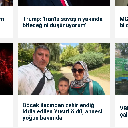
um
Trump: ‘İran'la savaşın yakında
MGK
biteceğini düşünüyorum’
bil
Böcek ilacından zehirlendiği
VBB
iddia edilen Yusuf öldü, annesi
çal
yoğun bakımda