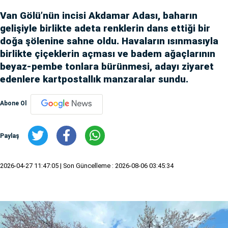
Van Gölü’nün incisi Akdamar Adası, baharın
gelişiyle birlikte adeta renklerin dans ettiği bir
doğa şölenine sahne oldu. Havaların ısınmasıyla
birlikte çiçeklerin açması ve badem ağaçlarının
beyaz-pembe tonlara bürünmesi, adayı ziyaret
edenlere kartpostallık manzaralar sundu.
Abone Ol
Paylaş
2026-04-27 11:47:05
| Son Güncelleme : 2026-08-06 03:45:34