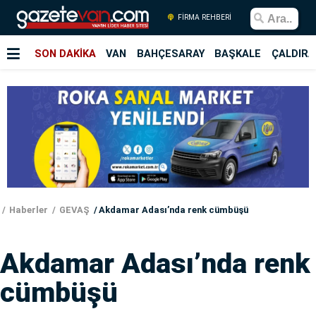
FİRMA REHBERİ
SON DAKİKA
VAN
BAHÇESARAY
BAŞKALE
ÇALDIRA
Haberler
GEVAŞ
Akdamar Adası’nda renk cümbüşü
Akdamar Adası’nda renk
cümbüşü