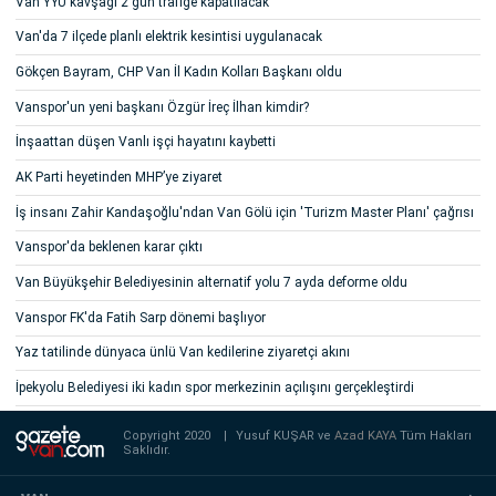
Van YYÜ kavşağı 2 gün trafiğe kapatılacak
Van'da 7 ilçede planlı elektrik kesintisi uygulanacak
Gökçen Bayram, CHP Van İl Kadın Kolları Başkanı oldu
Vanspor'un yeni başkanı Özgür İreç İlhan kimdir?
İnşaattan düşen Vanlı işçi hayatını kaybetti
AK Parti heyetinden MHP’ye ziyaret
İş insanı Zahir Kandaşoğlu'ndan Van Gölü için 'Turizm Master Planı' çağrısı
Vanspor'da beklenen karar çıktı
Van Büyükşehir Belediyesinin alternatif yolu 7 ayda deforme oldu
Vanspor FK'da Fatih Sarp dönemi başlıyor
Yaz tatilinde dünyaca ünlü Van kedilerine ziyaretçi akını
İpekyolu Belediyesi iki kadın spor merkezinin açılışını gerçekleştirdi
Copyright 2020
|
Yusuf KUŞAR ve
Azad KAYA
Tüm Hakları
Saklıdır.