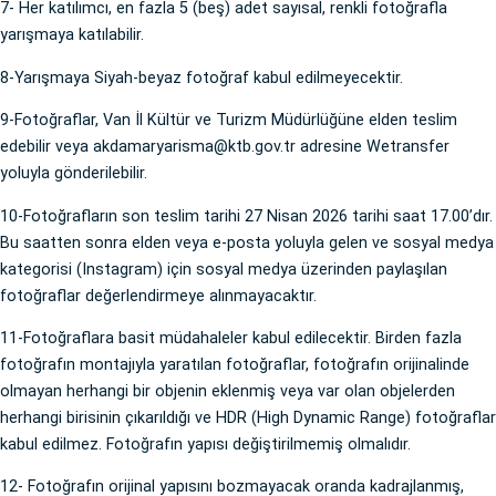
7- Her katılımcı, en fazla 5 (beş) adet sayısal, renkli fotoğrafla
yarışmaya katılabilir.
8-Yarışmaya Siyah-beyaz fotoğraf kabul edilmeyecektir.
9-Fotoğraflar, Van İl Kültür ve Turizm Müdürlüğüne elden teslim
edebilir veya akdamaryarisma@ktb.gov.tr adresine Wetransfer
yoluyla gönderilebilir.
10-Fotoğrafların son teslim tarihi 27 Nisan 2026 tarihi saat 17.00’dır.
Bu saatten sonra elden veya e-posta yoluyla gelen ve sosyal medya
kategorisi (Instagram) için sosyal medya üzerinden paylaşılan
fotoğraflar değerlendirmeye alınmayacaktır.
11-Fotoğraflara basit müdahaleler kabul edilecektir. Birden fazla
fotoğrafın montajıyla yaratılan fotoğraflar, fotoğrafın orijinalinde
olmayan herhangi bir objenin eklenmiş veya var olan objelerden
herhangi birisinin çıkarıldığı ve HDR (High Dynamic Range) fotoğraflar
kabul edilmez. Fotoğrafın yapısı değiştirilmemiş olmalıdır.
12- Fotoğrafın orijinal yapısını bozmayacak oranda kadrajlanmış,