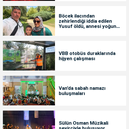
Böcek ilacından
zehirlendiği iddia edilen
Yusuf öldü, annesi yoğun
bakımda
VBB otobüs duraklarında
hijyen çalışması
Van’da sabah namazı
buluşmaları
Sülün Osman Müzikali
seyirciyle buluşuyor