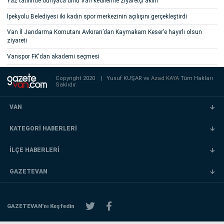
Yaz tatilinde dünyaca ünlü Van kedilerine ziyaretçi akını
İpekyolu Belediyesi iki kadın spor merkezinin açılışını gerçekleştirdi
Van İl Jandarma Komutanı Avkıran’dan Kaymakam Keser’e hayırlı olsun
ziyareti
Vanspor FK'dan akademi seçmesi
Copyright 2020
|
Yusuf KUŞAR ve
Azad KAYA
Tüm Hakları
Saklıdır.
VAN
KATEGORİ HABERLERİ
İLÇE HABERLERİ
GAZETEVAN
GAZETEVAN'nı Keşfedin