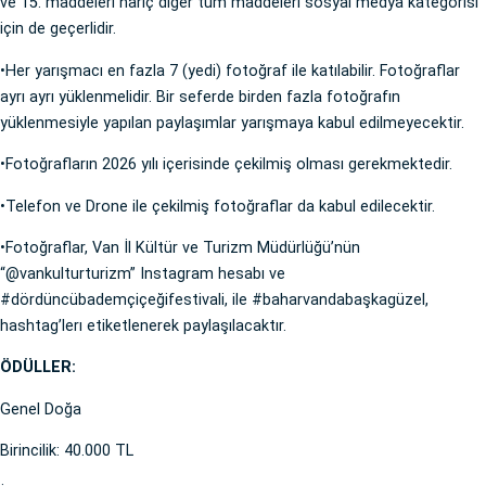
ve 15. maddeleri hariç diğer tüm maddeleri sosyal medya kategorisi
için de geçerlidir.
•Her yarışmacı en fazla 7 (yedi) fotoğraf ile katılabilir. Fotoğraflar
ayrı ayrı yüklenmelidir. Bir seferde birden fazla fotoğrafın
yüklenmesiyle yapılan paylaşımlar yarışmaya kabul edilmeyecektir.
•Fotoğrafların 2026 yılı içerisinde çekilmiş olması gerekmektedir.
•Telefon ve Drone ile çekilmiş fotoğraflar da kabul edilecektir.
•Fotoğraflar, Van İl Kültür ve Turizm Müdürlüğü’nün
“@vankulturturizm” Instagram hesabı ve
#dördüncübademçiçeğifestivali, ile #baharvandabaşkagüzel,
hashtag’lerı etiketlenerek paylaşılacaktır.
ÖDÜLLER:
Genel Doğa
Birincilik: 40.000 TL