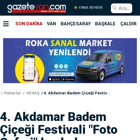
FİRMA REHBERİ
SON DAKİKA
VAN
BAHÇESARAY
BAŞKALE
ÇALDIRA
Haberler
GEVAŞ
4. Akdamar Badem Çiçeği Festivali "Foto Safari" başladı
4. Akdamar Badem
Çiçeği Festivali "Foto