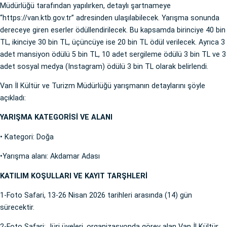
Müdürlüğü tarafından yapılırken, detaylı şartnameye
“https://van.ktb.gov.tr⁠” adresinden ulaşılabilecek. Yarışma sonunda
dereceye giren eserler ödüllendirilecek. Bu kapsamda birinciye 40 bin
TL, ikinciye 30 bin TL, üçüncüye ise 20 bin TL ödül verilecek. Ayrıca 3
adet mansiyon ödülü 5 bin TL, 10 adet sergileme ödülü 3 bin TL ve 3
adet sosyal medya (Instagram) ödülü 3 bin TL olarak belirlendi.
Van İl Kültür ve Turizm Müdürlüğü yarışmanın detaylarını şöyle
açıkladı:
YARIŞMA KATEGORİSİ VE ALANI
• Kategori: Doğa
•Yarışma alanı: Akdamar Adası
KATILIM KOŞULLARI VE KAYIT TARŞHLERİ
1-Foto Safari, 13-26 Nisan 2026 tarihleri arasında (14) gün
sürecektir.
2-Foto Safari; Jüri üyeleri, organizasyonda görev alan Van İl Kültür