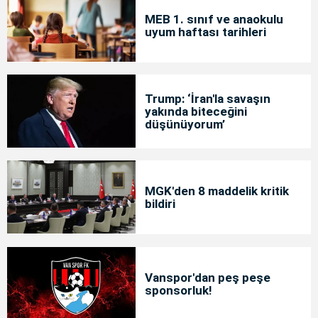
MEB 1. sınıf ve anaokulu
uyum haftası tarihleri
Trump: ‘İran'la savaşın
yakında biteceğini
düşünüyorum’
MGK'den 8 maddelik kritik
bildiri
Vanspor'dan peş peşe
sponsorluk!