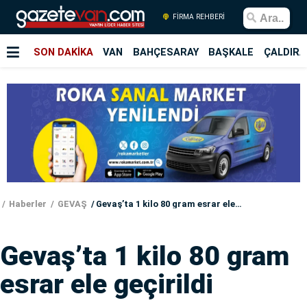
FİRMA REHBERİ
SON DAKİKA
VAN
BAHÇESARAY
BAŞKALE
ÇALDIRA
Haberler
GEVAŞ
Gevaş’ta 1 kilo 80 gram esrar ele geçirildi
Gevaş’ta 1 kilo 80 gram
esrar ele geçirildi