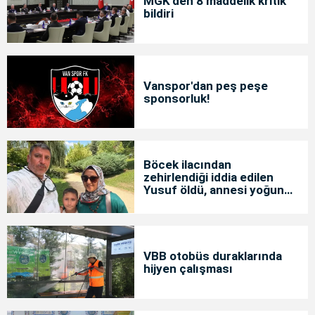
MGK'den 8 maddelik kritik
bildiri
Vanspor'dan peş peşe
sponsorluk!
Böcek ilacından
zehirlendiği iddia edilen
Yusuf öldü, annesi yoğun
bakımda
VBB otobüs duraklarında
hijyen çalışması