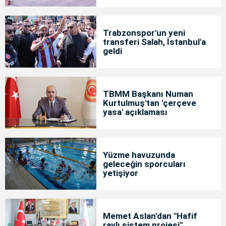
Trabzonspor'un yeni
transferi Salah, İstanbul'a
geldi
TBMM Başkanı Numan
Kurtulmuş'tan 'çerçeve
yasa' açıklaması
Yüzme havuzunda
geleceğin sporcuları
yetişiyor
Memet Aslan'dan "Hafif
raylı sistem projesi"