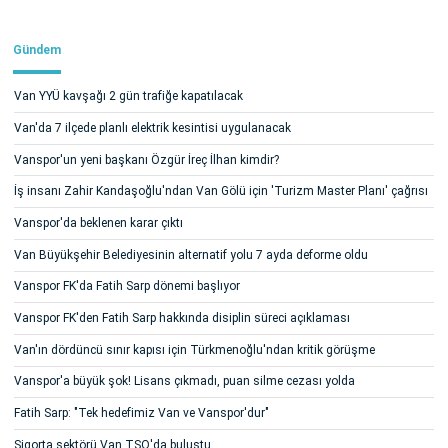
Gündem
Van YYÜ kavşağı 2 gün trafiğe kapatılacak
Van'da 7 ilçede planlı elektrik kesintisi uygulanacak
Vanspor'un yeni başkanı Özgür İreç İlhan kimdir?
İş insanı Zahir Kandaşoğlu'ndan Van Gölü için 'Turizm Master Planı' çağrısı
Vanspor'da beklenen karar çıktı
Van Büyükşehir Belediyesinin alternatif yolu 7 ayda deforme oldu
Vanspor FK'da Fatih Sarp dönemi başlıyor
Vanspor FK'den Fatih Sarp hakkında disiplin süreci açıklaması
Van'ın dördüncü sınır kapısı için Türkmenoğlu'ndan kritik görüşme
Vanspor'a büyük şok! Lisans çıkmadı, puan silme cezası yolda
Fatih Sarp: "Tek hedefimiz Van ve Vanspor'dur"
Sigorta sektörü Van TSO'da buluştu