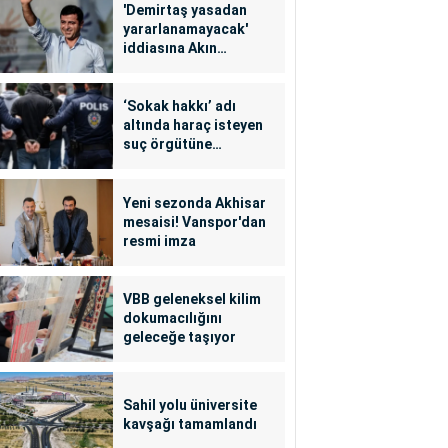
'Demirtaş yasadan
yararlanamayacak'
iddiasına Akın
Gürlek'ten yalanlama
‘Sokak hakkı’ adı
altında haraç isteyen
suç örgütüne
operasyon: 24
tutuklama
Yeni sezonda Akhisar
mesaisi! Vanspor'dan
resmi imza
VBB geleneksel kilim
dokumacılığını
geleceğe taşıyor
Sahil yolu üniversite
kavşağı tamamlandı