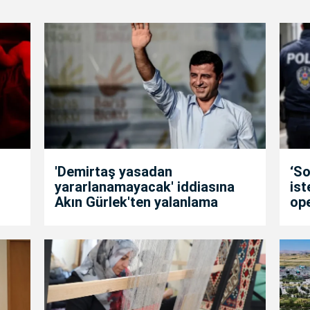
'Demirtaş yasadan
‘So
yararlanamayacak' iddiasına
is
Akın Gürlek'ten yalanlama
op