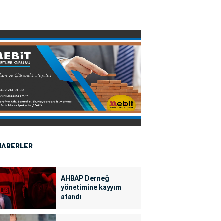
HABERLER
AHBAP Derneği
yönetimine kayyım
atandı