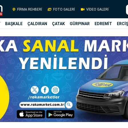
FİRMA REHBERİ
FOTO GALERİ
VİDEO GALERİ
Y
BAŞKALE
ÇALDIRAN
ÇATAK
GÜRPINAR
EDREMİT
ERCİ