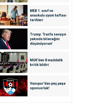
MEB 1. sınıf ve
anaokulu uyum haftası
tarihleri
Trump: ‘İran'la savaşın
yakında biteceğini
düşünüyorum’
MGK'den 8 maddelik
kritik bildiri
Vanspor'dan peş peşe
sponsorluk!