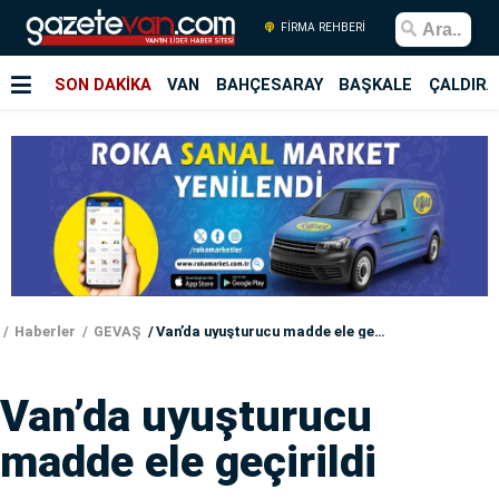
FİRMA REHBERİ
SON DAKİKA
VAN
BAHÇESARAY
BAŞKALE
ÇALDIRA
Haberler
GEVAŞ
Van’da uyuşturucu madde ele geçirildi
Van’da uyuşturucu
madde ele geçirildi