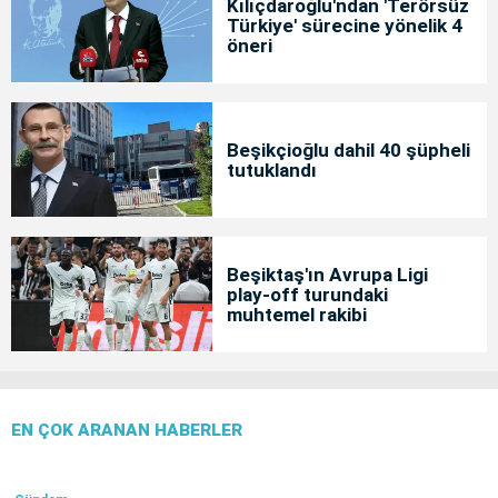
Kılıçdaroğlu'ndan 'Terörsüz
Türkiye' sürecine yönelik 4
öneri
Beşikçioğlu dahil 40 şüpheli
tutuklandı
Beşiktaş'ın Avrupa Ligi
play-off turundaki
muhtemel rakibi
EN ÇOK ARANAN HABERLER