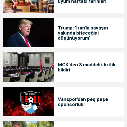
uyum haftası tarihleri
Trump: ‘İran'la savaşın
yakında biteceğini
düşünüyorum’
MGK'den 8 maddelik kritik
bildiri
Vanspor'dan peş peşe
sponsorluk!