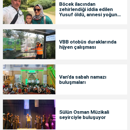
Böcek ilacından
zehirlendiği iddia edilen
Yusuf öldü, annesi yoğun
bakımda
VBB otobüs duraklarında
hijyen çalışması
Van’da sabah namazı
buluşmaları
Sülün Osman Müzikali
seyirciyle buluşuyor