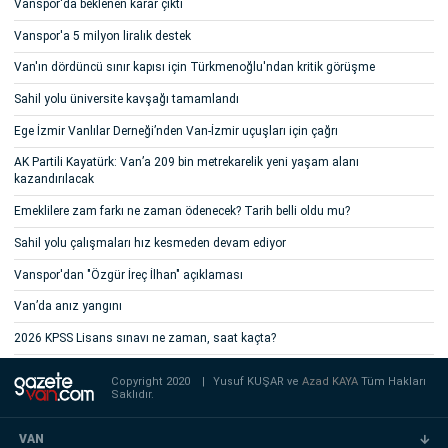
Vanspor'da beklenen karar çıktı
Vanspor'a 5 milyon liralık destek
Van'ın dördüncü sınır kapısı için Türkmenoğlu'ndan kritik görüşme
Sahil yolu üniversite kavşağı tamamlandı
Ege İzmir Vanlılar Derneği’nden Van-İzmir uçuşları için çağrı
AK Partili Kayatürk: Van’a 209 bin metrekarelik yeni yaşam alanı
kazandırılacak
Emeklilere zam farkı ne zaman ödenecek? Tarih belli oldu mu?
Sahil yolu çalışmaları hız kesmeden devam ediyor
Vanspor'dan "Özgür İreç İlhan" açıklaması
Van’da anız yangını
2026 KPSS Lisans sınavı ne zaman, saat kaçta?
Copyright 2020
|
Yusuf KUŞAR ve
Azad KAYA
Tüm Hakları
Saklıdır.
VAN