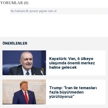
YORUMLAR (0)
Bu habere ilk yorum yapan sen ol.
ÖNERİLENLER
Kayatürk: Van, 6 ülkeye
ulaşımda önemli merkez
haline gelecek
Trump: "İran ile temasları
fazla büyütmeden
yürütüyoruz"